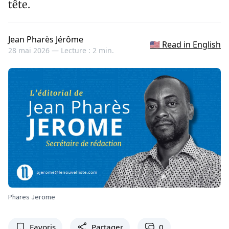
tête.
Jean Pharès Jérôme
🇺🇸 Read in English
28 mai 2026 —
Lecture : 2 min.
Phares Jerome
Favoris
Partager
0