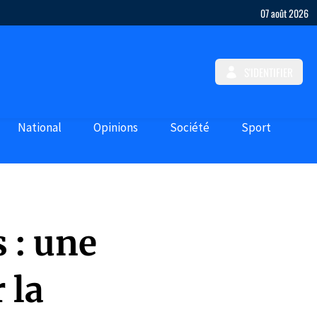
07 août 2026
S'IDENTIFIER
National
Opinions
Société
Sport
s : une
 la