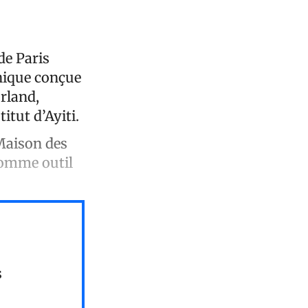
de Paris
phique conçue
rland,
titut d’Ayiti.
 Maison des
 comme outil
s