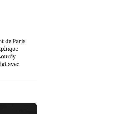
nt de Paris
raphique
 Lourdy
iat avec