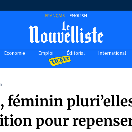
FRANÇAIS
ENGLISH
Economie
Emploi
Éditorial
International
RE
 féminin pluri’elle
ition pour repenser