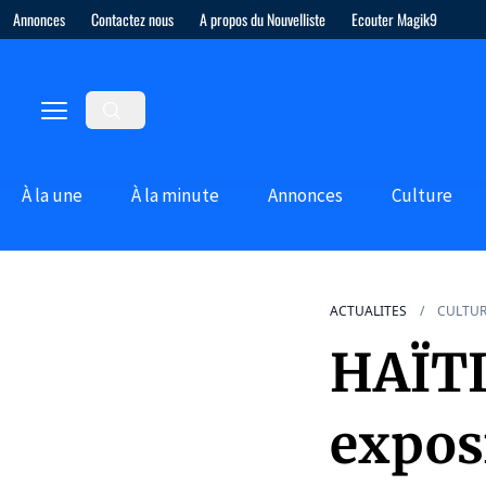
Annonces
Contactez nous
A propos du Nouvelliste
Ecouter Magik9
À la une
À la minute
Annonces
Culture
ACTUALITES
CULTU
HAÏTI,
expos