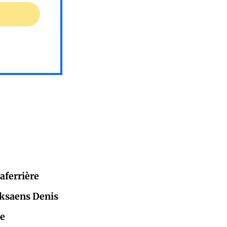
aferrière
aksaens Denis
ce