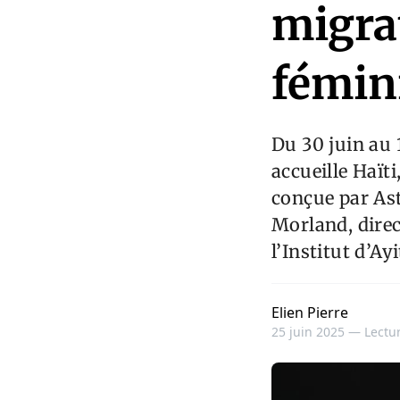
migra
fémin
Du 30 juin au 
accueille Haït
conçue par Ast
Morland, direc
l’Institut d’Ayi
Elien Pierre
25 juin 2025 —
Lectur