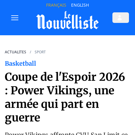
FRANÇAIS
ENGLISH
ACTUALITES
SPORT
Basketball
Coupe de l'Espoir 2026
: Power Vikings, une
armée qui part en
guerre
Power Vikings affronte CVU San Limit ce