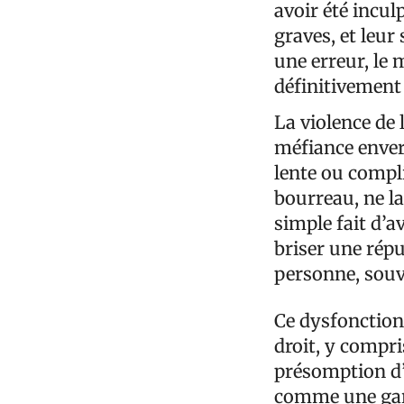
avoir été incul
graves, et leur
une erreur, le m
définitivement
La violence de 
méfiance enver
lente ou compli
bourreau, ne la
simple fait d’a
briser une répu
personne, souve
Ce dysfonctio
droit, y compri
présomption d’
comme une gara