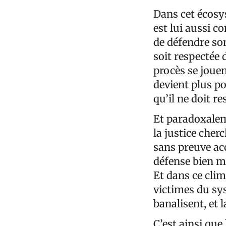
Dans cet écosys
est lui aussi c
de défendre son
soit respectée
procès se jouen
devient plus po
qu’il ne doit re
Et paradoxalem
la justice cher
sans preuve acc
défense bien me
Et dans ce clim
victimes du sys
banalisent, et 
C’est ainsi qu