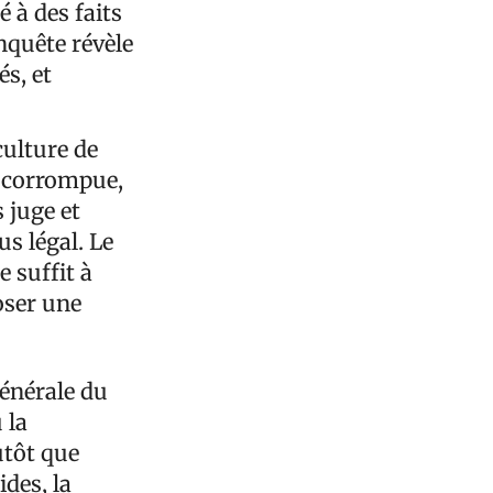
é à des faits
nquête révèle
és, et
culture de
e corrompue,
 juge et
s légal. Le
e suffit à
oser une
énérale du
 la
utôt que
des, la