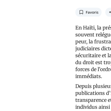
Favoris
En Haïti, la p
souvent relégué
peur, la frustr
judiciaires dic
sécuritaire et 
du droit est t
forces de l’ord
immédiats.
Depuis plusieur
publications d
transparence et
individus ains