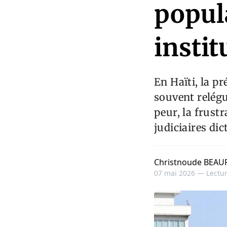
popula
instit
En Haïti, la p
souvent relégu
peur, la frust
judiciaires dic
Christnoude BEAU
07 mai 2026 —
Lectur