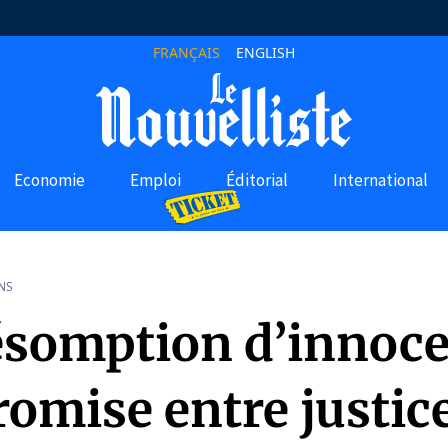
FRANÇAIS
ENGLISH
Economie
Emploi
Éditorial
International
NS
ésomption d’innoc
omise entre justic