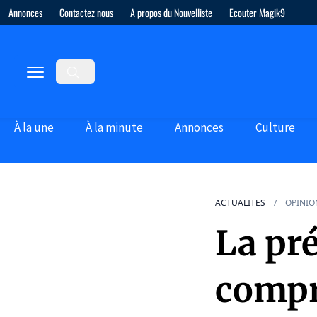
Annonces
Contactez nous
A propos du Nouvelliste
Ecouter Magik9
À la une
À la minute
Annonces
Culture
ACTUALITES
OPINIO
La pr
compr