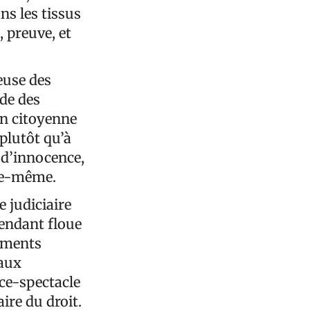
ns les tissus
 preuve, et
euse des
de des
on citoyenne
 plutôt qu’à
 d’innocence,
lle-même.
 judiciaire
rendant floue
dements
 aux
ice-spectacle
aire du droit.