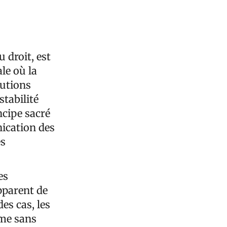
 droit, est
le où la
tutions
stabilité
ncipe sacré
nication des
es
es
pparent de
es cas, les
ême sans