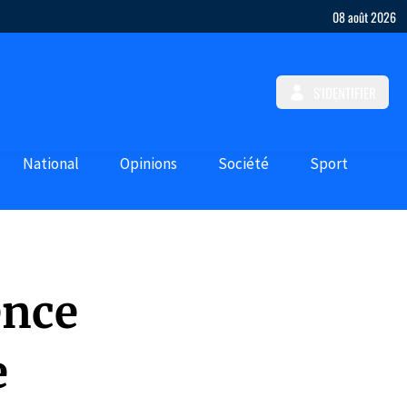
08 août 2026
S'IDENTIFIER
National
Opinions
Société
Sport
ence
e