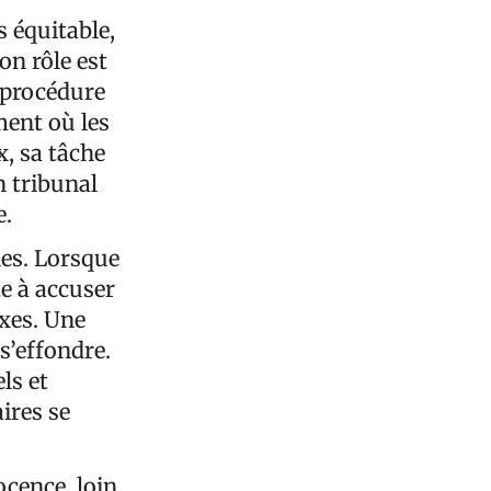
s équitable,
on rôle est
a procédure
ment où les
x, sa tâche
n tribunal
e.
les. Lorsque
te à accuser
axes. Une
s’effondre.
ls et
ires se
ocence, loin