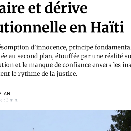
ire et dérive
utionnelle en Haïti
résomption d’innocence, principe fondamental 
ée au second plan, étouffée par une réalité so
ration et le manque de confiance envers les in
tent le rythme de la justice.
PLAN
e : 3 min.