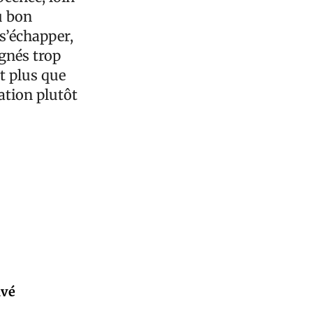
u bon
 s’échapper,
ignés trop
st plus que
lation plutôt
ivé