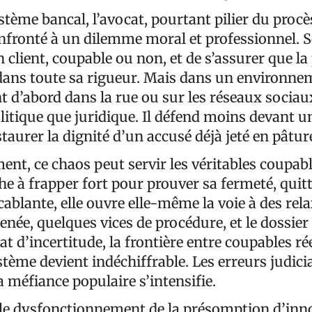
tème bancal, l’avocat, pourtant pilier du procè
onfronté à un dilemme moral et professionnel. S
 client, coupable ou non, et de s’assurer que l
 dans toute sa rigueur. Mais dans un environne
t d’abord dans la rue ou sur les réseaux sociau
litique que juridique. Il défend moins devant u
staurer la dignité d’un accusé déjà jeté en pâtur
ent, ce chaos peut servir les véritables coupab
che à frapper fort pour prouver sa fermeté, quit
ablante, elle ouvre elle-même la voie à des rel
née, quelques vices de procédure, et le dossier 
at d’incertitude, la frontière entre coupables rée
tème devient indéchiffrable. Les erreurs judicia
la méfiance populaire s’intensifie.
e le dysfonctionnement de la présomption d’inn