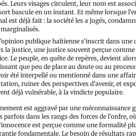
pés. Leurs visages circulent, leur nom est associ
 sort bascule en un instant. Et même lorsque l’e
al est déjà fait : la société les a jugés, condamn
 marginalisés.
l'opinion publique haïtienne s’inscrit dans une 
s la justice, une justice souvent perçue comm
ce. Le peuple, en quête de repères, devient alors
issant que peu de place au doute ou au processu
voir été interpellé ou mentionné dans une affair
tation, ruiner des perspectives d’avenir, et exp
nt déjà vulnérable, à la vindicte populaire.
nnement est aggravé par une méconnaissance g
s parfois dans les rangs des forces de l’ordre, où
innocence est perçue comme une formalité pl
ntie fondamentale. Le besoin de résultats rapi