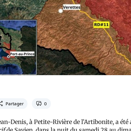
Partager
0
ean-Denis, à Petite-Rivière de l’Artibonite, a été
rif
de Savien, dans la nuit du samedi 28 au dim