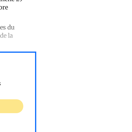
ore
les du
de la
s