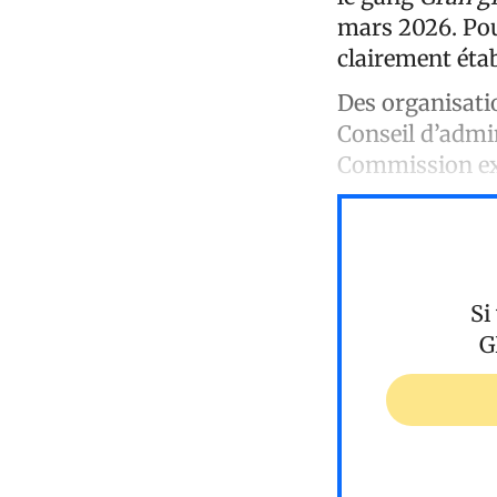
mars 2026. Pour
clairement étab
Des organisatio
Conseil d’admi
Commission exé
Si
G