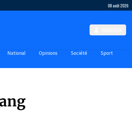
08 août 2026
S'IDENTIFIER
National
Opinions
Société
Sport
gang