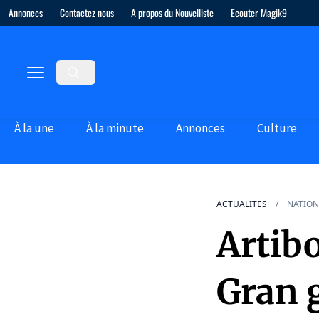
Annonces
Contactez nous
A propos du Nouvelliste
Ecouter Magik9
À la une
À la minute
Annonces
Culture
ACTUALITES
NATION
Artib
Gran g