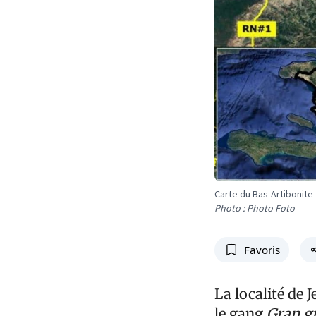
Carte du Bas-Artibonite
Photo : Photo Foto
Favoris
La localité de J
le gang
Gran g