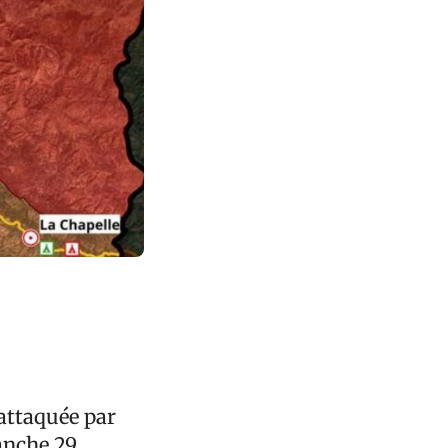
 attaquée par
anche 29