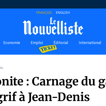
FRANÇAIS
ENGLISH
Economie
Emploi
Éditorial
International
AL
onite : Carnage du 
rif à Jean-Denis