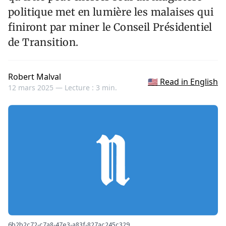
politique met en lumière les malaises qui
finiront par miner le Conseil Présidentiel
de Transition.
Robert Malval
🇺🇸 Read in English
12 mars 2025 —
Lecture : 3 min.
6b2b2c72-c7a8-47e3-a83f-827ac245c329