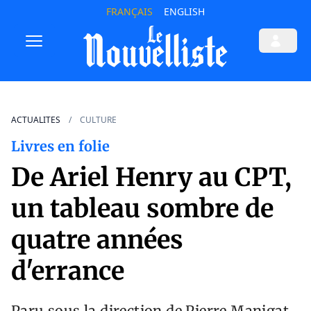
FRANÇAIS
ENGLISH
ACTUALITES
CULTURE
Livres en folie
De Ariel Henry au CPT,
un tableau sombre de
quatre années
d'errance
Paru sous la direction de Pierre Manigat