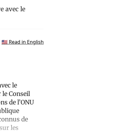
e avec le
🇺🇸 Read in English
vec le
 le Conseil
ons de l’ONU
ublique
 connus de
sur les