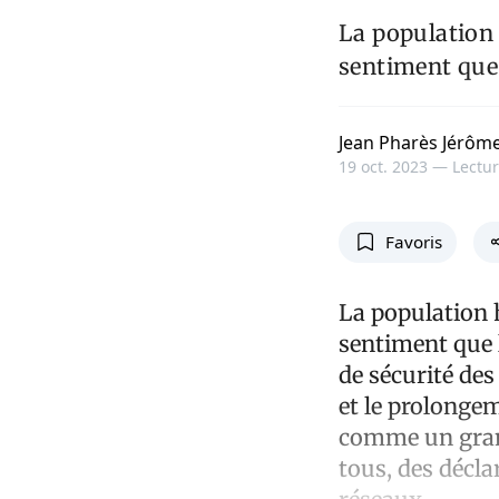
La population 
sentiment que 
Jean Pharès Jérôm
19 oct. 2023 —
Lectur
Favoris
La population h
sentiment que l
de sécurité de
et le prolonge
comme un grand
tous, des décla