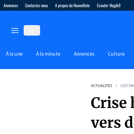
Annonces
Contactez nous
A propos du Nouvelliste
Ecouter Magik9
À la une
À la minute
Annonces
Culture
ACTUALITES
EDITOR
Crise 
vers d