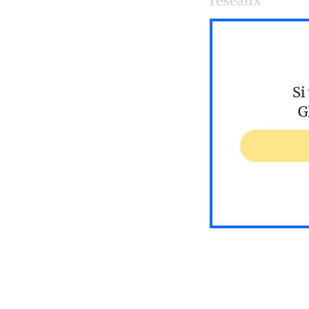
réseaux
Si
G