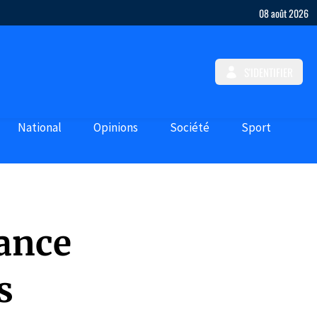
08 août 2026
S'IDENTIFIER
National
Opinions
Société
Sport
vance
es