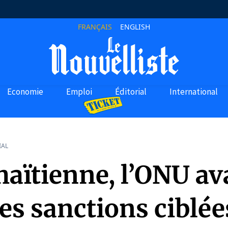
FRANÇAIS
ENGLISH
Economie
Emploi
Éditorial
International
IAL
haïtienne, l’ONU a
es sanctions ciblé