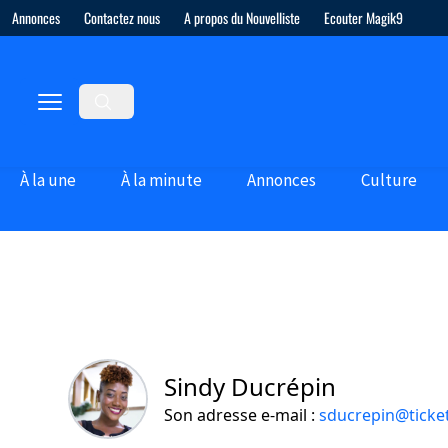
Annonces
Contactez nous
A propos du Nouvelliste
Ecouter Magik9
À la une
À la minute
Annonces
Culture
Sindy Ducrépin
Son adresse e-mail :
sducrepin@tick