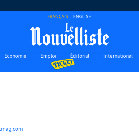
FRANÇAIS
ENGLISH
Economie
Emploi
Éditorial
International
etmag.com