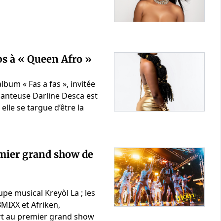
mps à « Queen Afro »
lbum « Fas a fas », invitée
chanteuse Darline Desca est
lle se targue d’être la
emier grand show de
upe musical Kreyòl La ; les
BMIXX et Afriken,
art au premier grand show