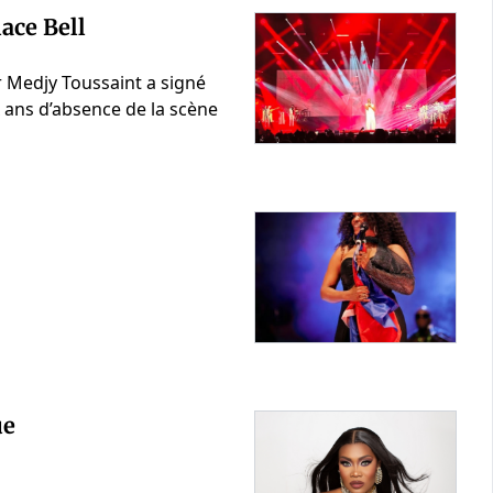
lace Bell
r Medjy Toussaint a signé
x ans d’absence de la scène
ue