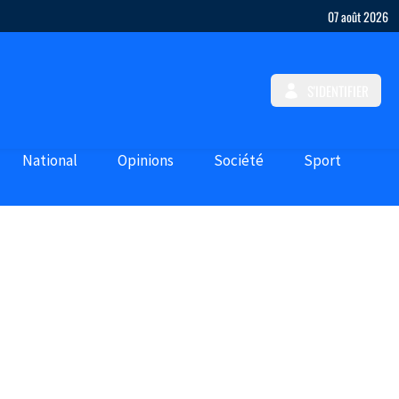
07 août 2026
S'IDENTIFIER
National
Opinions
Société
Sport