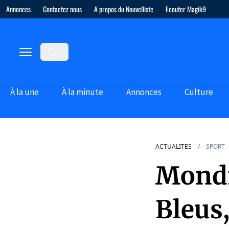
Annonces
Contactez nous
A propos du Nouvelliste
Ecouter Magik9
À la une
À la minute
Annonces
Culture
ACTUALITES
SPORT
Mondi
Bleus,