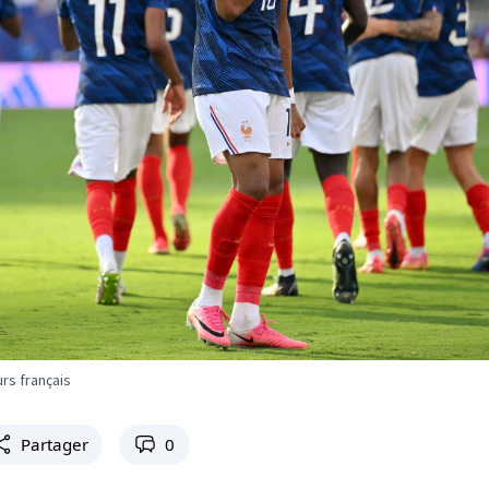
rs français
Partager
0