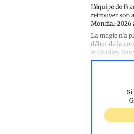
L'équipe de Fr
retrouver son 
Mondial-2026 a
La magie n'a pl
début de la co
et Bradley Barc
Si
G