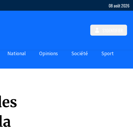
08 août 2026
S'IDENTIFIER
National
Opinions
Société
Sport
des
la