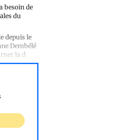
a besoin de
ales du
e depuis le
mane Dembélé
rner la d
s