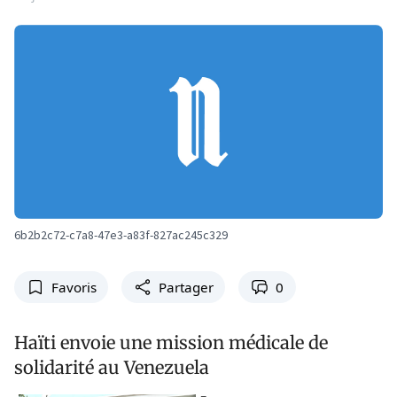
6b2b2c72-c7a8-47e3-a83f-827ac245c329
Favoris
Partager
0
Haïti envoie une mission médicale de
solidarité au Venezuela