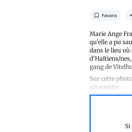
Favoris
Marie Ange Fran
qu’elle a pu sa
dans le lieu où
d’Haïtiens/nes,
gang de Vitel
Sur cette phot
un sourire
Si