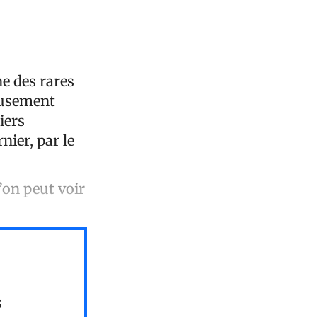
ne des rares
ieusement
iers
nier, par le
’on peut voir
s