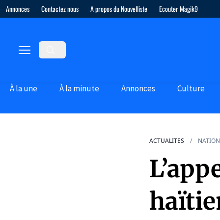
Annonces
Contactez nous
A propos du Nouvelliste
Ecouter Magik9
À la une
À la minute
Annonces
Culture
ACTUALITES
NATION
L’appe
haïtie