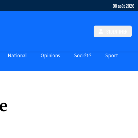
08 août 2026
S'IDENTIFIER
National
Opinions
Société
Sport
re