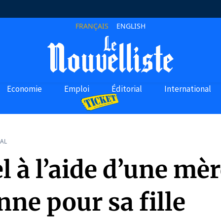
FRANÇAIS
ENGLISH
Economie
Emploi
Éditorial
International
AL
l à l’aide d’une mè
nne pour sa fille