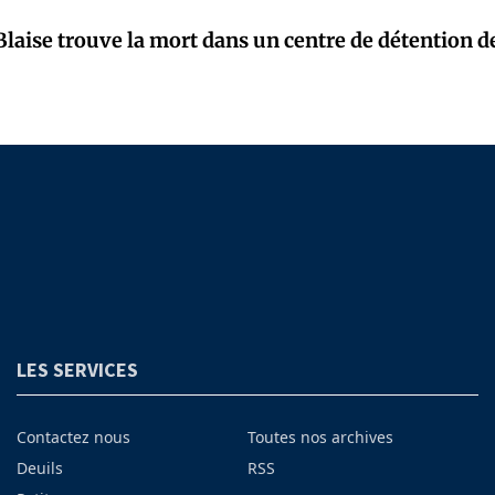
laise trouve la mort dans un centre de détention d
LES SERVICES
Contactez nous
Toutes nos archives
Deuils
RSS