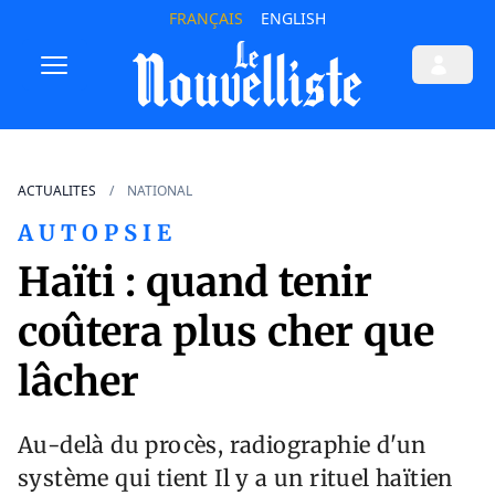
FRANÇAIS
ENGLISH
ACTUALITES
NATIONAL
A U T O P S I E
Haïti : quand tenir
coûtera plus cher que
lâcher
Au-delà du procès, radiographie d'un
système qui tient Il y a un rituel haïtien