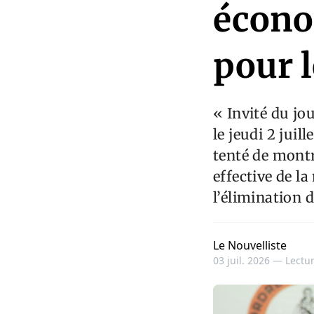
écono
pour l
« Invité du j
le jeudi 2 juil
tenté de montr
effective de l
l’élimination 
Le Nouvelliste
03 juil. 2026 —
Lectur