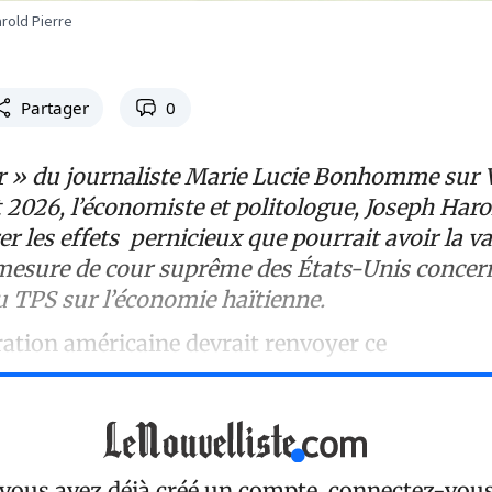
rold Pierre
Partager
0
ur » du journaliste Marie Lucie Bonhomme sur 
et 2026, l’économiste et politologue, Joseph Haro
r les effets pernicieux que pourrait avoir la va
a mesure de cour suprême des États-Unis concer
u TPS sur l’économie haïtienne.
ration américaine devrait renvoyer ce
 vous avez déjà créé un compte, connectez-vou