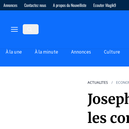
Annonces
Contactez nous
A propos du Nouvelliste
Ecouter Magik9
À la une
À la minute
Annonces
Culture
ACTUALITES
ECONO
Josep
les c