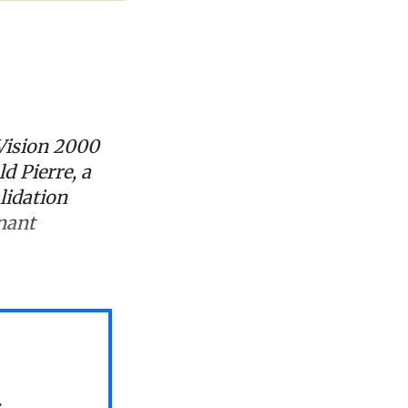
Vision 2000
ld Pierre, a
lidation
nant
s