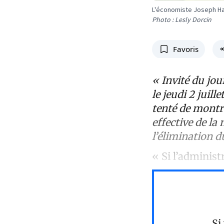
L'économiste Joseph Ha
Photo : Lesly Dorcin
Favoris
« Invité du jo
le jeudi 2 juill
tenté de montre
effective de l
l’élimination d
« Si l’administ
Si