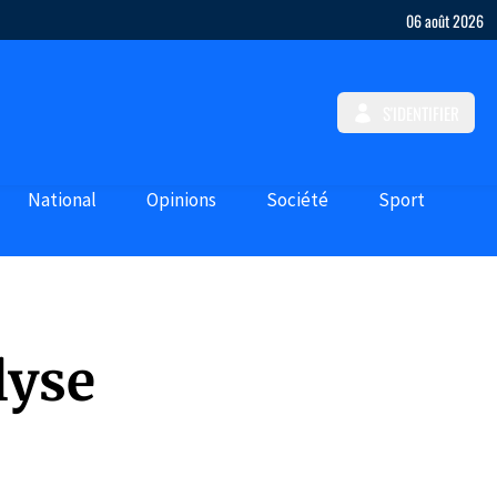
06 août 2026
S'IDENTIFIER
National
Opinions
Société
Sport
lyse