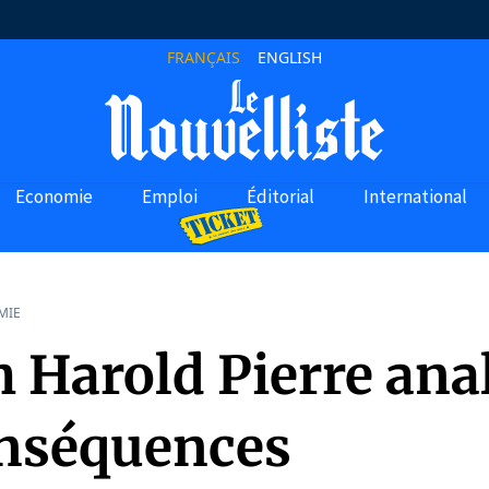
FRANÇAIS
ENGLISH
Economie
Emploi
Éditorial
International
MIE
h Harold Pierre ana
onséquences