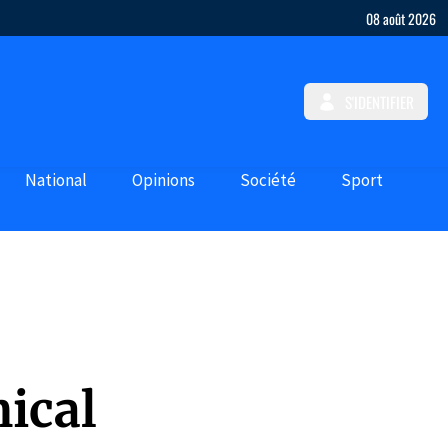
08 août 2026
S'IDENTIFIER
National
Opinions
Société
Sport
ical