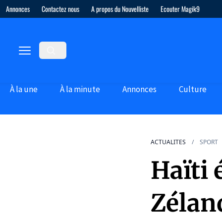
Annonces
Contactez nous
A propos du Nouvelliste
Ecouter Magik9
À la une
À la minute
Annonces
Culture
ACTUALITES
SPORT
Haïti 
Zélan