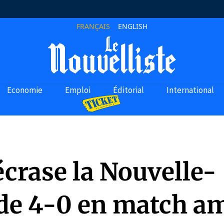
FRANÇAIS
ENGLISH
Economie
Emploi
Éditorial
International
écrase la Nouvelle-
de 4-0 en match am