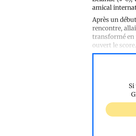
amical interna
Après un début 
rencontre, allai
transformé en 
ouvert le scor
Si
G