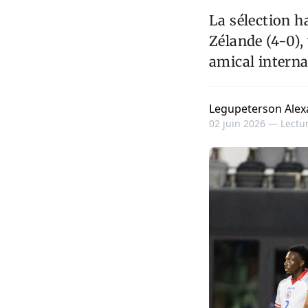
La sélection h
Zélande (4-0),
amical intern
Legupeterson Alex
02 juin 2026 —
Lectur