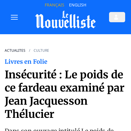
FRANÇAIS
ENGLISH
ACTUALITES
CULTURE
Livres en Folie
Insécurité : Le poids de
ce fardeau examiné par
Jean Jacquesson
Thélucier
Dans son ouvrage intitulé Le poids de