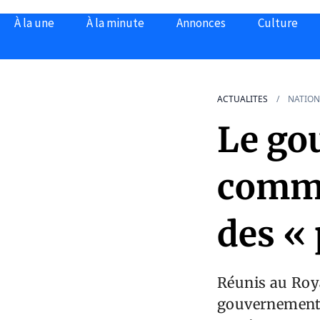
À la une
À la minute
Annonces
Culture
ACTUALITES
NATION
Le go
commu
des « 
Réunis au Royal
gouvernement o