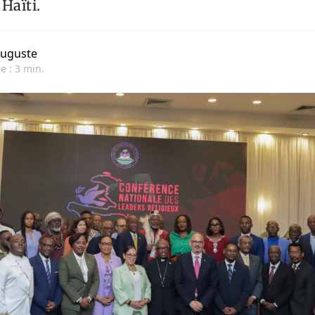
Haïti.
uguste
e : 3 min.