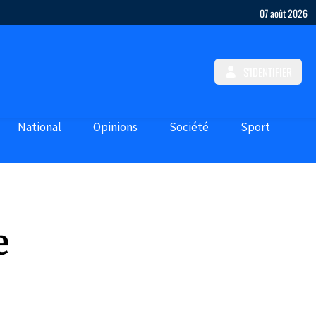
07 août 2026
S'IDENTIFIER
National
Opinions
Société
Sport
e