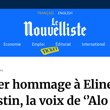
FRANÇAIS
ENGLISH
Economie
Emploi
Éditorial
International
AL
er hommage à Elin
in, la voix de ‘’Alo