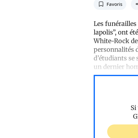
Favoris
Les funérailles
lapolis”, ont é
White-Rock de 
personnalités de
d’étudiants se 
un dernier ho
Si
G