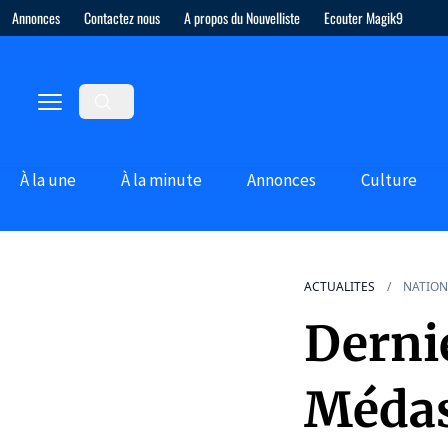
Annonces
Contactez nous
A propos du Nouvelliste
Ecouter Magik9
À la une
À la minute
Annonces
Culture
ACTUALITES
NATION
Derni
Médast