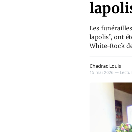
lapoli
Les funéraille
lapolis”, ont é
White-Rock de
Chadrac Louis
15 mai 2026 —
Lectur