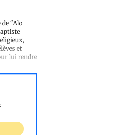
 de ‘’Alo
Baptiste
eligieux,
élèves et
our lui rendre
s