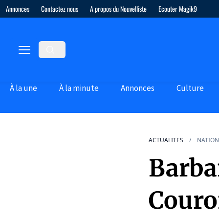
Annonces
Contactez nous
A propos du Nouvelliste
Ecouter Magik9
À la une
À la minute
Annonces
Culture
ACTUALITES
NATION
Barba
Couro