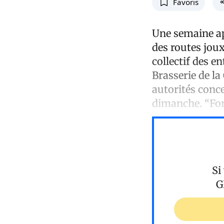
Favoris
Une semaine apr
des routes joux
collectif des 
Brasserie de l
autorités conce
dimanche. “Forc
Si
G