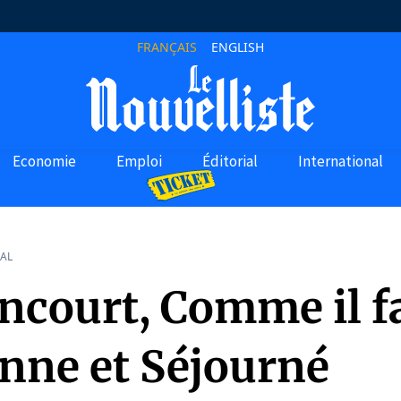
FRANÇAIS
ENGLISH
Economie
Emploi
Éditorial
International
AL
ncourt, Comme il fa
nne et Séjourné