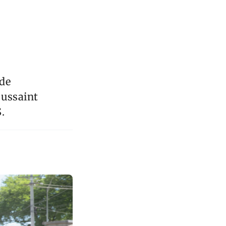
 de
oussaint
.