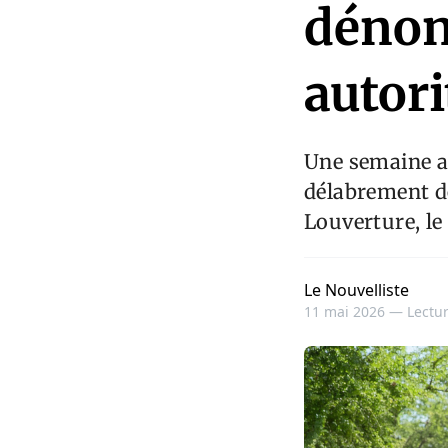
dénonc
autori
Une semaine ap
délabrement de
Louverture, le
Le Nouvelliste
11 mai 2026 —
Lectur