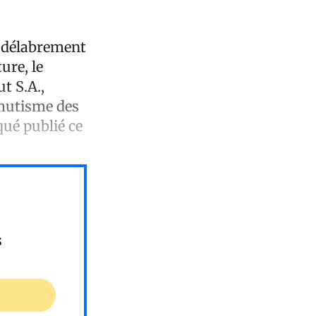
e délabrement
ure, le
t S.A.,
 mutisme des
qué publié ce
s