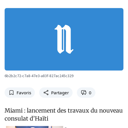
6b2b2c72-c7a8-47e3-a83f-827ac245c329
Favoris
Partager
0
Miami : lancement des travaux du nouveau
consulat d’Haïti