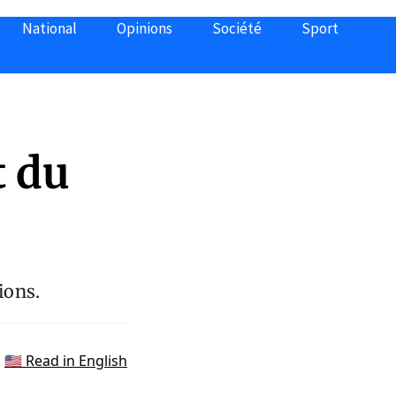
National
Opinions
Société
Sport
t du
ions.
🇺🇸 Read in English