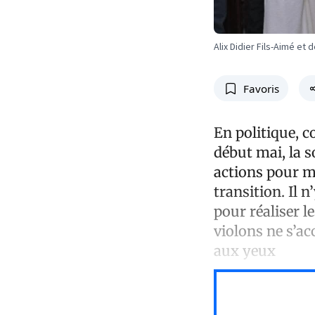
Alix Didier Fils-Aimé 
Favoris
En politique, c
début mai, la s
actions pour me
transition. Il 
pour réaliser l
violons ne s’ac
aux yeux