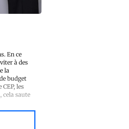
ns. En ce
viter à des
e la
 de budget
 CEP, les
, cela saute