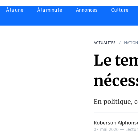
À la une
À la minute
Annonces
Culture
ACTUALITES
NATION
Le tem
nécess
En politique, c
Roberson Alphons
07 mai 2026 —
Lectur