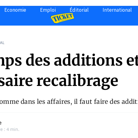
Economie
Emploi
Éditorial
International
AL
ps des additions e
aire recalibrage
omme dans les affaires, il faut faire des addit
e
e : 4 min.