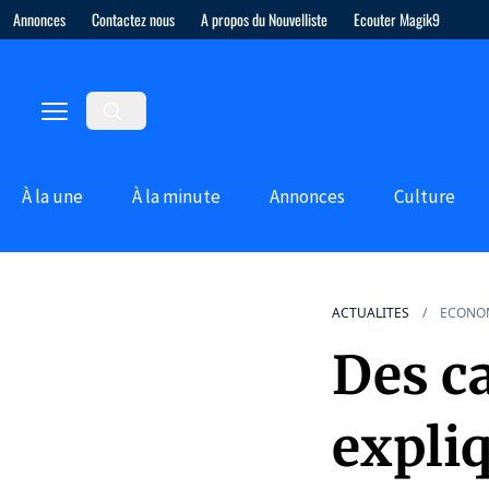
Annonces
Contactez nous
A propos du Nouvelliste
Ecouter Magik9
À la une
À la minute
Annonces
Culture
ACTUALITES
ECONO
Des c
expliq