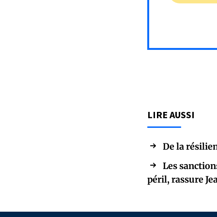
LIRE AUSSI
De la résili
Les sanction
péril, rassure J