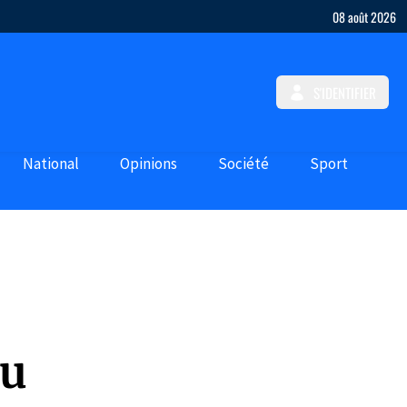
08 août 2026
S'IDENTIFIER
National
Opinions
Société
Sport
du