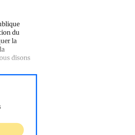
ublique
tion du
uer la
la
Nous disons
s