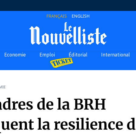
FRANÇAIS
ENGLISH
Economie
Emploi
Éditorial
International
MIE
adres de la BRH
uent la resilience 