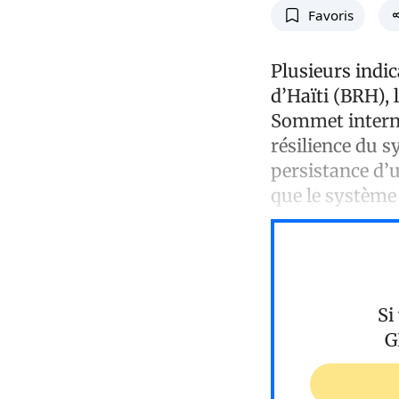
Favoris
Plusieurs indi
d’Haïti (BRH), 
Sommet internat
résilience du s
persistance d’
que le système 
Si
G