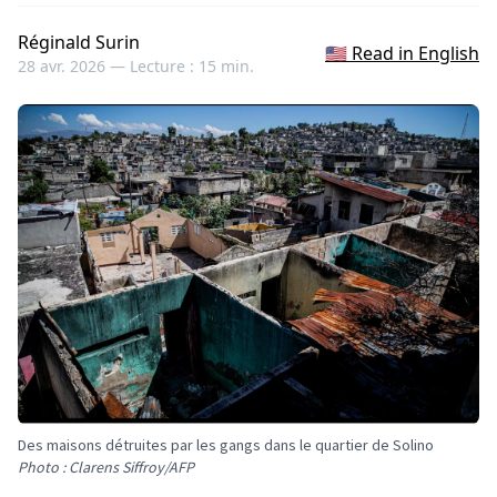
Réginald Surin
🇺🇸 Read in English
28 avr. 2026 —
Lecture : 15 min.
Des maisons détruites par les gangs dans le quartier de Solino
Photo : Clarens Siffroy/AFP