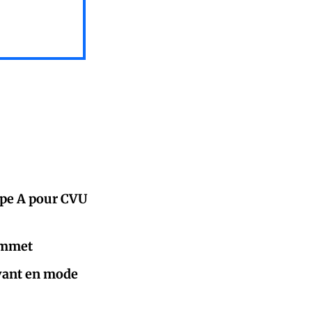
upe A pour CVU
sommet
lvant en mode