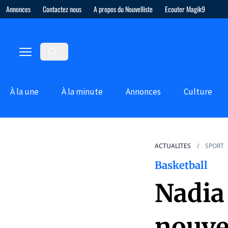
Annonces
Contactez nous
A propos du Nouvelliste
Ecouter Magik9
À la une
À la minute
Annonces
Culture
ACTUALITES
SPORT
Basketball
Nadia 
nouvel