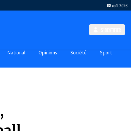
08 août 2026
S'IDENTIFIER
National
Opinions
Société
Sport
,
ball