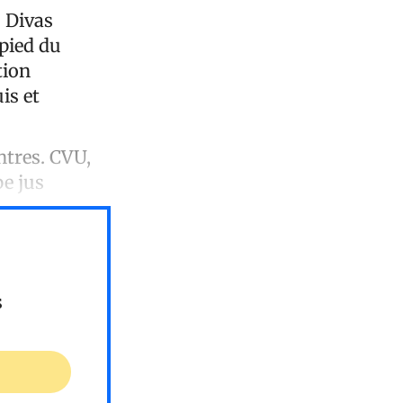
s Divas
pied du
tion
is et
ntres. CVU,
pe jus
s