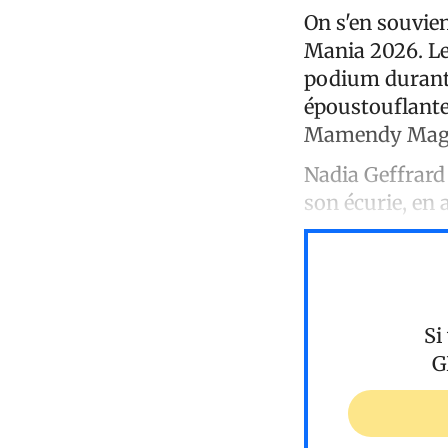
On s'en souvien
Mania 2026. Le
podium durant 
époustouflante
Mamendy Magl
Nadia Geffrard 
son écurie, en 
Si
G