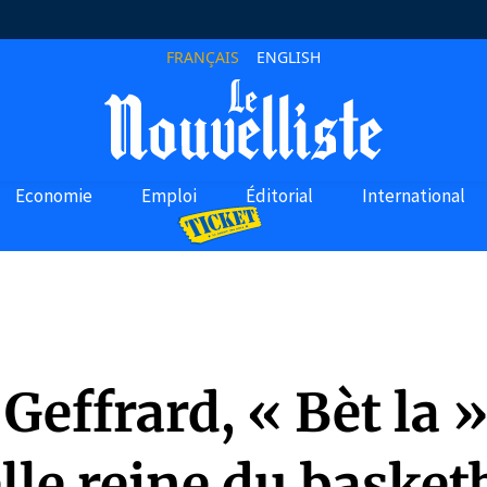
FRANÇAIS
ENGLISH
Economie
Emploi
Éditorial
International
Geffrard, « Bèt la »
le reine du basket