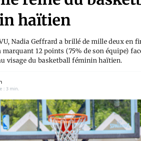
in haïtien
VU, Nadia Geffrard a brillé de mille deux en fi
 marquant 12 points (75% de son équipe) fac
au visage du basketball féminin haïtien.
n
e : 3 min.