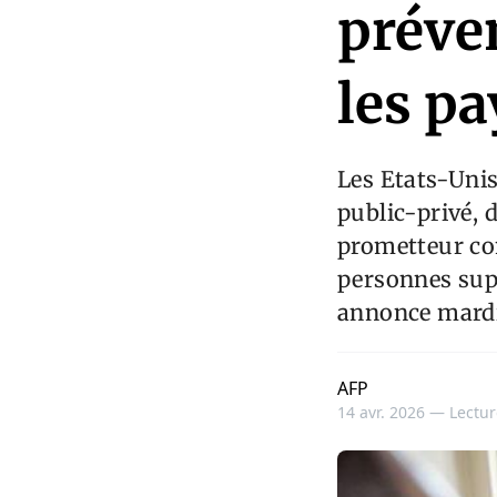
préven
les p
Les Etats-Unis
public-privé, 
prometteur con
personnes supp
annonce mardi
AFP
14 avr. 2026 —
Lectur