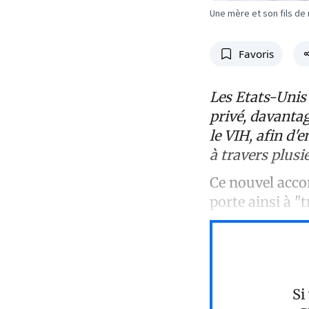
Une mère et son fils de
Favoris
Les Etats-Unis
privé, davanta
le VIH, afin d'
à travers plus
Ce nouvel accor
porte ainsi à "
Si