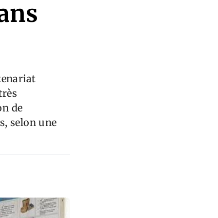
dans
tenariat
très
on de
s, selon une