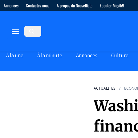
Annonces
Contactez nous
A propos du Nouvelliste
Ecouter Magik9
À la une
À la minute
Annonces
Culture
ACTUALITES
ECONO
Washi
finan