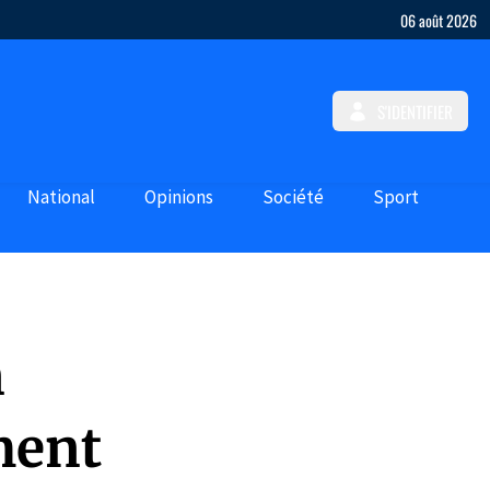
06 août 2026
S'IDENTIFIER
National
Opinions
Société
Sport
n
ment