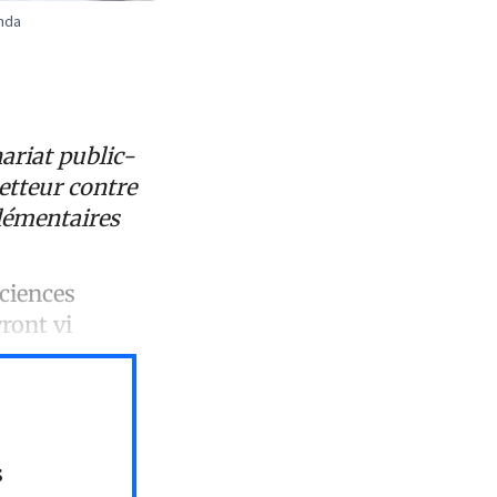
anda
ariat public-
etteur contre
plémentaires
Sciences
ront vi
s