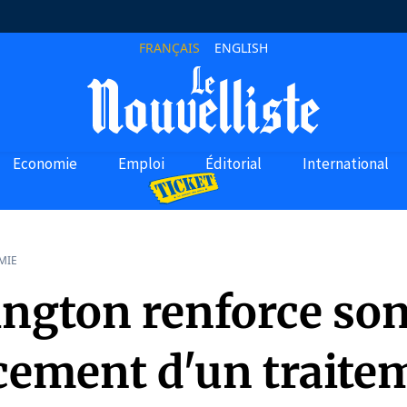
FRANÇAIS
ENGLISH
Economie
Emploi
Éditorial
International
MIE
ngton renforce so
cement d'un traite