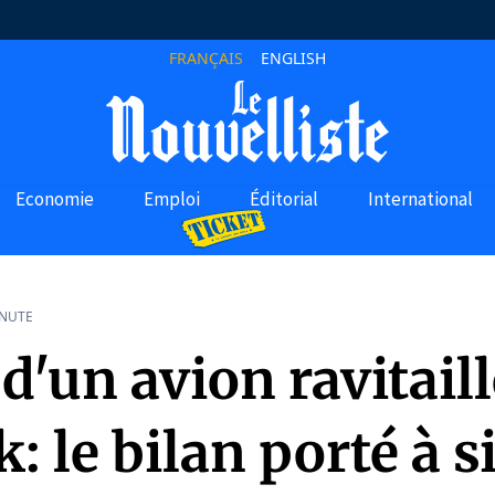
FRANÇAIS
ENGLISH
Economie
Emploi
Éditorial
International
INUTE
d'un avion ravitail
k: le bilan porté à s