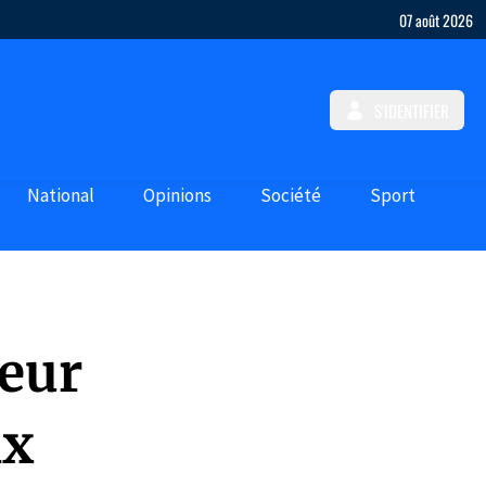
07 août 2026
S'IDENTIFIER
National
Opinions
Société
Sport
leur
ix