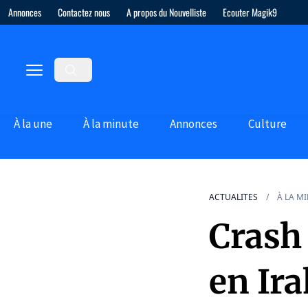
Annonces
Contactez nous
A propos du Nouvelliste
Ecouter Magik9
À la une
À la minute
Annonces
Culture
ACTUALITES
À LA M
Crash 
en Ira