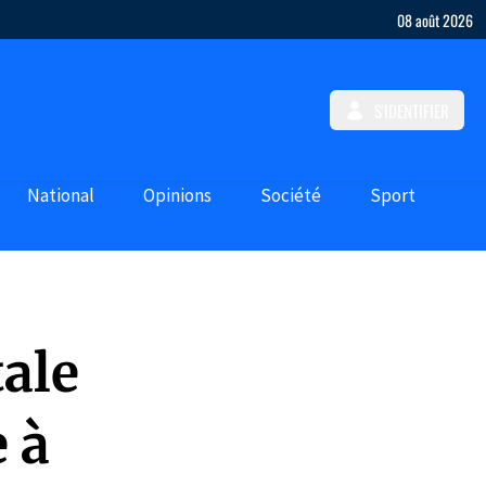
08 août 2026
S'IDENTIFIER
National
Opinions
Société
Sport
tale
 à