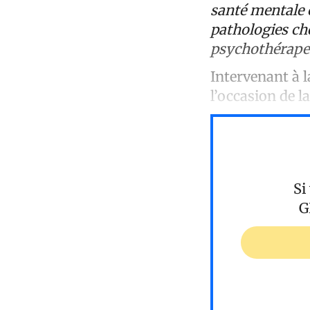
santé mentale 
pathologies che
psychothérape
Intervenant à 
l’occasion de l
Si
G