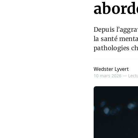
abord
Depuis l’aggra
la santé ment
pathologies c
Wedster Lyvert
10 mars 2026 —
Lect