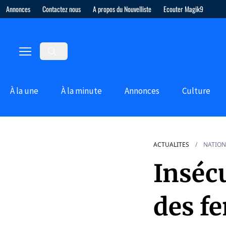
Annonces
Contactez nous
A propos du Nouvelliste
Ecouter Magik9
À la une
À la minute
Annonces
Culture
ACTUALITES
NATION
Insécu
des f