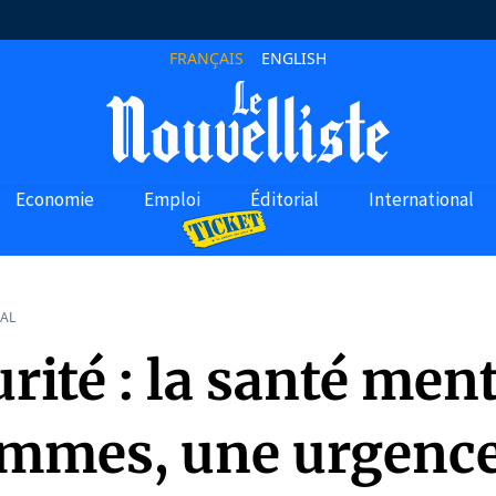
FRANÇAIS
ENGLISH
Economie
Emploi
Éditorial
International
AL
rité : la santé men
emmes, une urgence