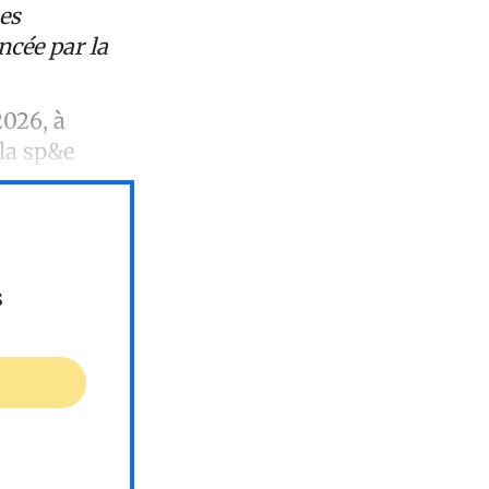
es
ncée par la
2026, à
 la sp&e
s