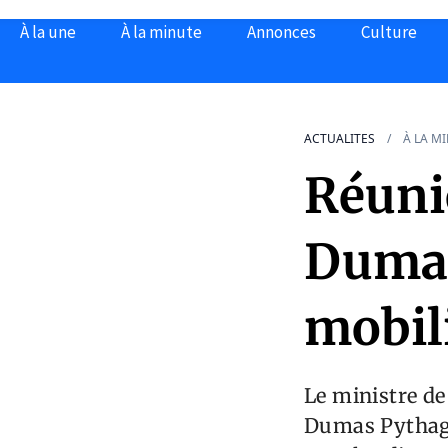
À la une
À la minute
Annonces
Culture
ACTUALITES
À LA M
Réuni
Dumas
mobili
Le ministre de
Dumas Pythagor