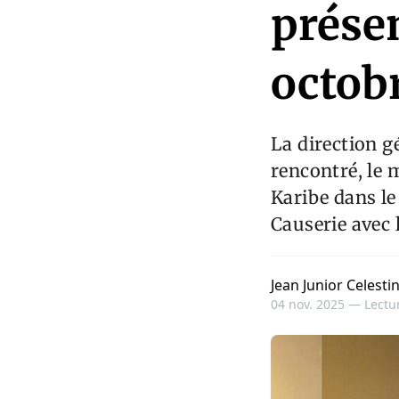
présen
octob
La direction g
rencontré, le 
Karibe dans le
Causerie avec 
Jean Junior Celesti
04 nov. 2025 —
Lectur