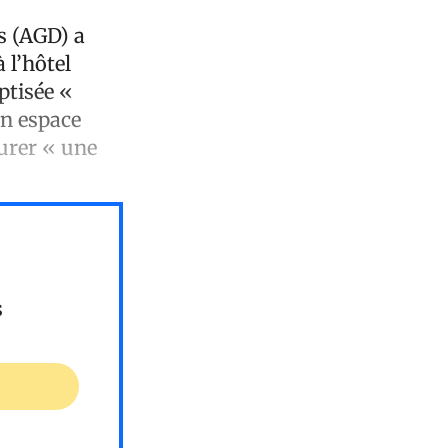
s (AGD) a
 l’hôtel
ptisée «
un espace
urer « une
s