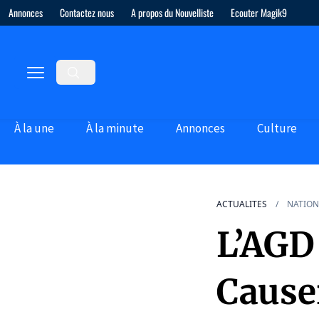
Annonces
Contactez nous
A propos du Nouvelliste
Ecouter Magik9
À la une
À la minute
Annonces
Culture
ACTUALITES
NATION
L’AGD 
Causer