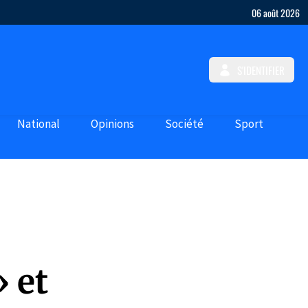
06 août 2026
S'IDENTIFIER
National
Opinions
Société
Sport
 et