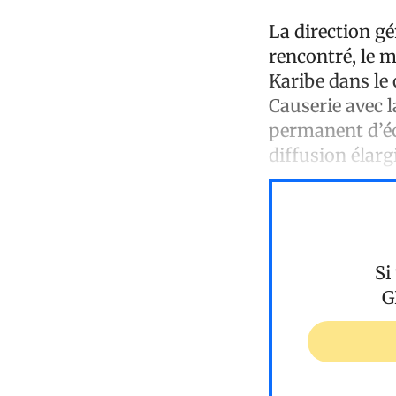
La direction g
rencontré, le m
Karibe dans le
Causerie avec 
permanent d’éc
diffusion élar
Si
G