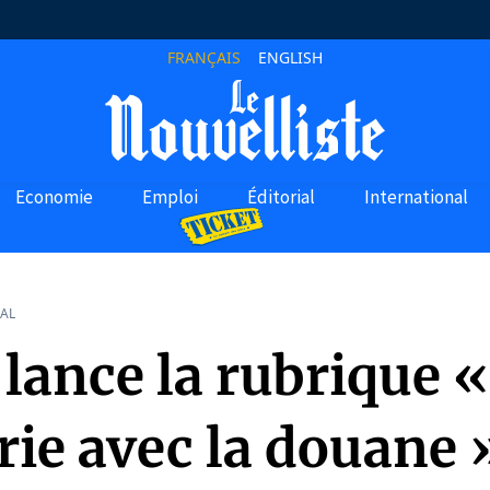
FRANÇAIS
ENGLISH
Economie
Emploi
Éditorial
International
AL
lance la rubrique «
ie avec la douane »