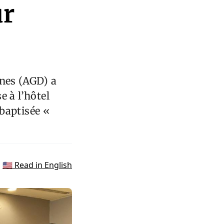
ur
anes (AGD) a
e à l’hôtel
baptisée «
🇺🇸 Read in English