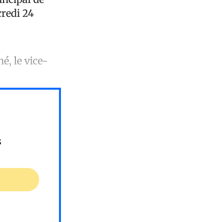
credi 24
é, le vice-
s