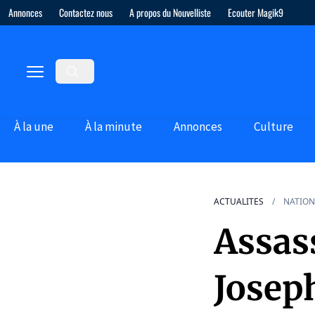
Annonces
Contactez nous
A propos du Nouvelliste
Ecouter Magik9
À la une
À la minute
Annonces
Culture
ACTUALITES
NATION
Assas
Josep