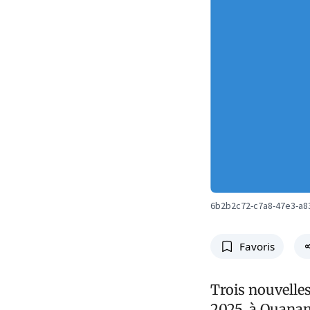
6b2b2c72-c7a8-47e3-a8
Favoris
Trois nouvelle
2025, à Ouanam