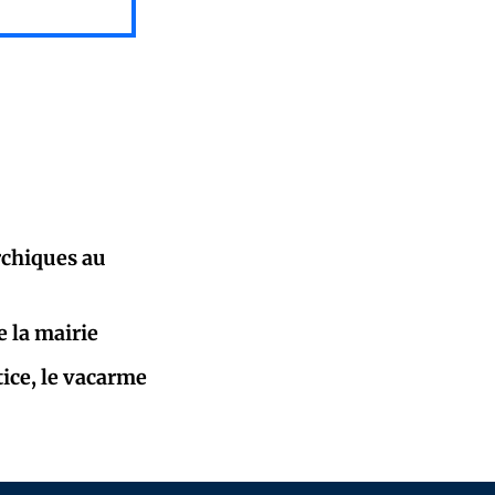
rchiques au
e la mairie
tice, le vacarme