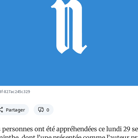
3f-827ac245c329
Partager
0
s personnes ont été appréhendées ce lundi 29 
inthe, dont l’une présentée comme l’auteur pr