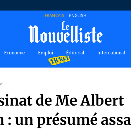
FRANÇAIS
ENGLISH
Economie
Emploi
Éditorial
International
AL
sinat de Me Albert
h : un présumé ass