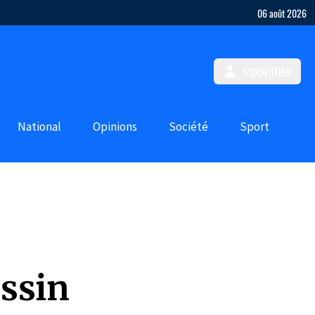
06 août 2026
S'IDENTIFIER
National
Opinions
Société
Sport
assin