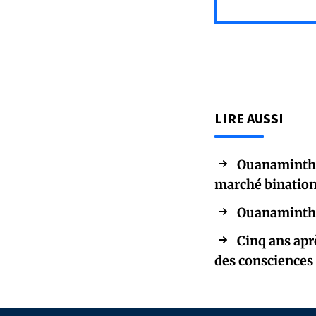
LIRE AUSSI
Ouanaminthe 
marché bination
Ouanaminthe 
Cinq ans aprè
des consciences