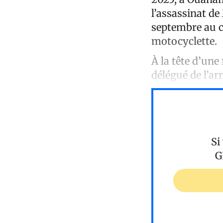
l’assassinat de
septembre au c
motocyclette.
À la tête d’une
délégué de l’a
Si
G