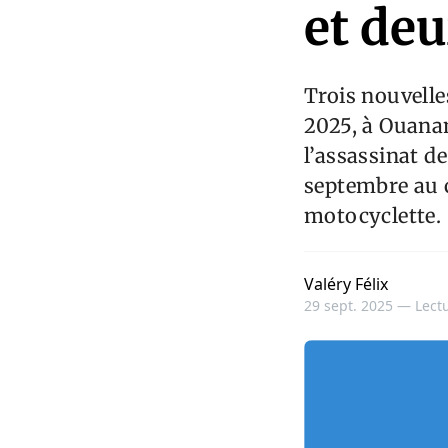
et deu
Trois nouvell
2025, à Ouanam
l’assassinat d
septembre au 
motocyclette.
Valéry Félix
29 sept. 2025 —
Lectu