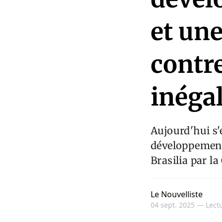
et un
contre
inégal
Aujourd'hui s'
développement 
Brasilia par l
Le Nouvelliste
04 sept. 2025 —
Lectu