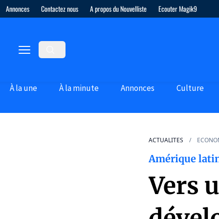
Annonces
Contactez nous
A propos du Nouvelliste
Ecouter Magik9
À la une
À la minute
Annonces
Culture
ACTUALITES
ECONO
Amérique latin
Vers 
dével