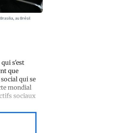
rasilia, au Brésil
qui s'est
ant que
ocial qui se
cte mondial
ctifs sociaux