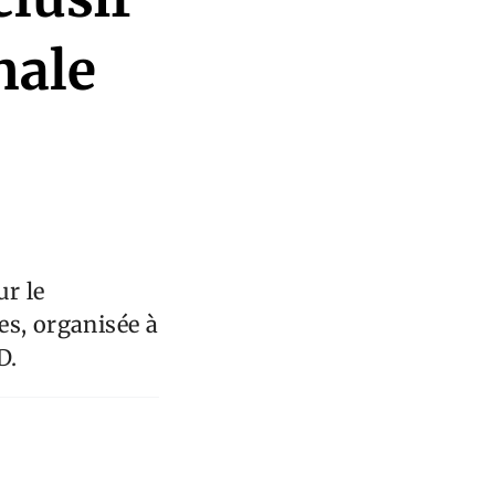
nale
ur le
es, organisée à
D.