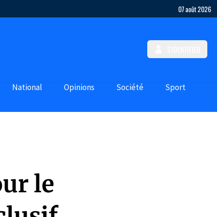
07 août 2026
S'IDENTIFIER
National
Opinions
Société
Sport
ur le
lusif