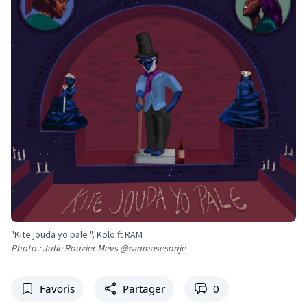
"Kite jouda yo pale ", Kolo ft RAM
Photo : Julie Rouzier Mevs @ranmasesonje
Favoris
Partager
0