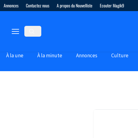
Annonces
Contactez nous
A propos du Nouvelliste
Ecouter Magik9
À la une
À la minute
Annonces
Culture