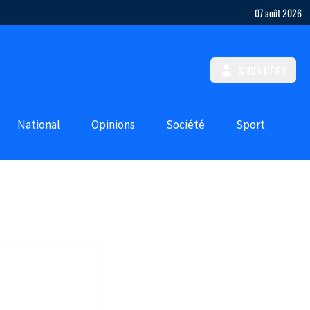
07 août 2026
S'IDENTIFIER
National
Opinions
Société
Sport