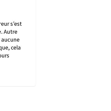
reur s’est
e. Autre
 à aucune
que, cela
ours