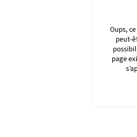
Oups, ce 
peut-êt
possibil
page exi
s’a