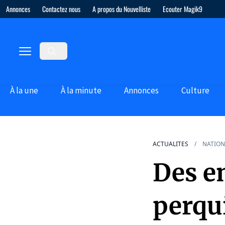
Annonces
Contactez nous
A propos du Nouvelliste
Ecouter Magik9
À la une
À la minute
Annonces
Culture
ACTUALITES
NATION
Des e
perqu