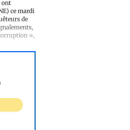
 ont
FNE) ce mardi
quêteurs de
ignalements,
corruption »,
s