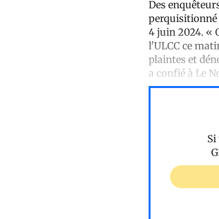
Des enquêteurs 
perquisitionné 
4 juin 2024. « 
l'ULCC ce mati
plaintes et dén
a confié à Le No
Si
G