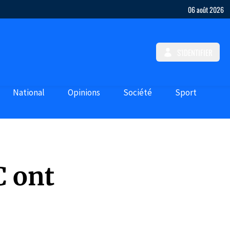
06 août 2026
S'IDENTIFIER
National
Opinions
Société
Sport
C ont