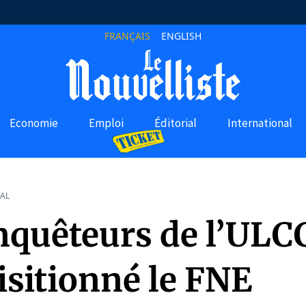
FRANÇAIS
ENGLISH
Economie
Emploi
Éditorial
International
AL
nquêteurs de l’ULC
isitionné le FNE