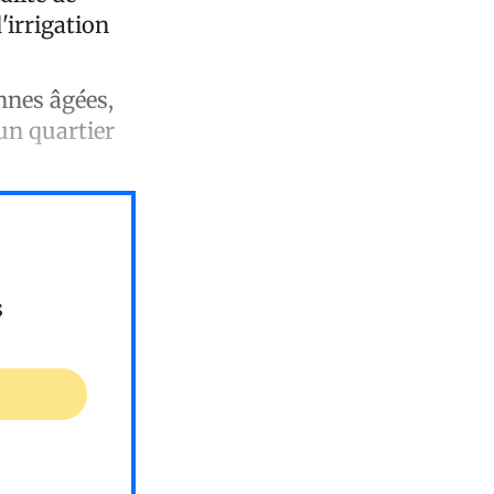
'irrigation
onnes âgées,
un quartier
s