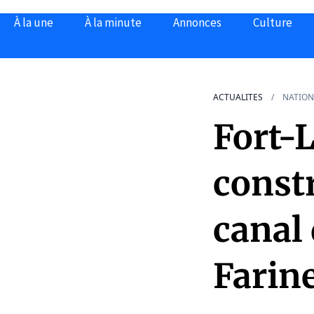
À la une
À la minute
Annonces
Culture
ACTUALITES
NATION
Fort-L
const
canal 
Farin