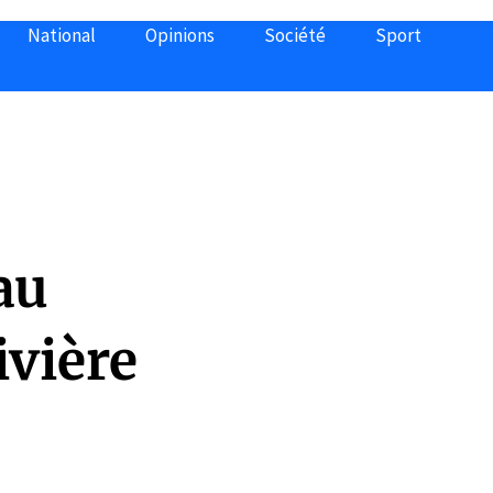
National
Opinions
Société
Sport
au
ivière