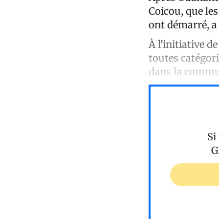
Coicou, que les
ont démarré, a 
À l'initiative 
toutes catégor
dans la commun
Si
G