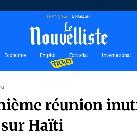
FRANÇAIS
ENGLISH
Economie
Emploi
Éditorial
International
IAL
nième réunion inuti
sur Haïti