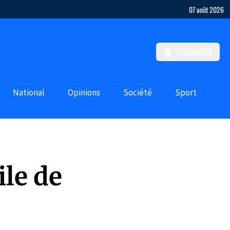
07 août 2026
S'IDENTIFIER
National
Opinions
Société
Sport
le de