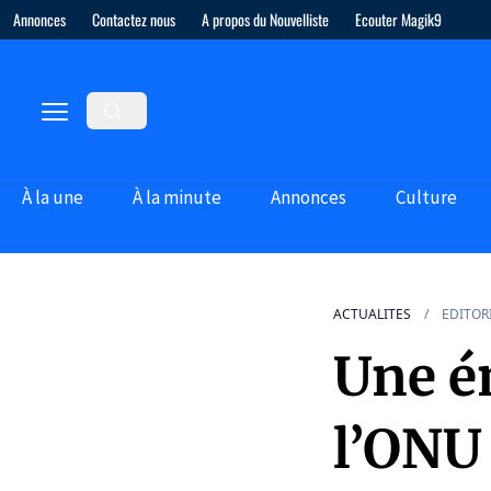
Annonces
Contactez nous
A propos du Nouvelliste
Ecouter Magik9
À la une
À la minute
Annonces
Culture
ACTUALITES
EDITOR
Une é
l’ONU 