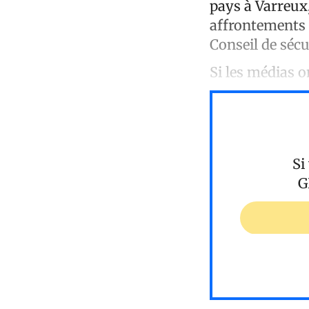
pays à Varreux,
affrontements 
Conseil de sécu
Si les médias o
Si
G