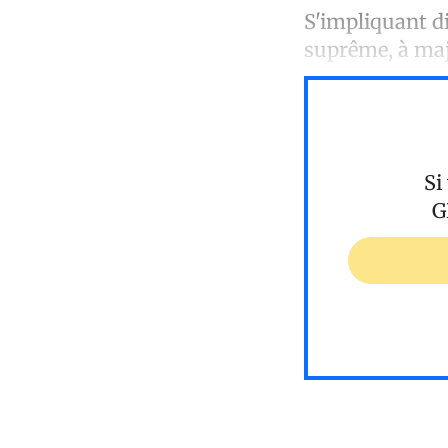
S'impliquant d
suprême, à majo
Si
G