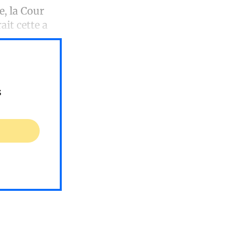
, la Cour
it cette a
s