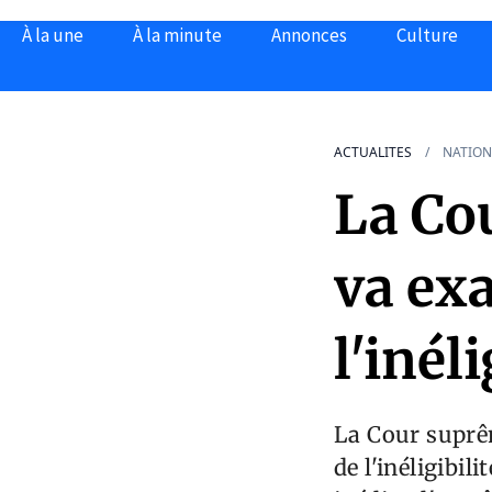
À la une
À la minute
Annonces
Culture
ACTUALITES
NATION
La Co
va ex
l'inél
La Cour suprêm
de l'inéligibi