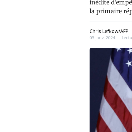
inédite d'empê
la primaire ré
Chris Lefkow/AFP
05 janv. 2024 —
Lectu