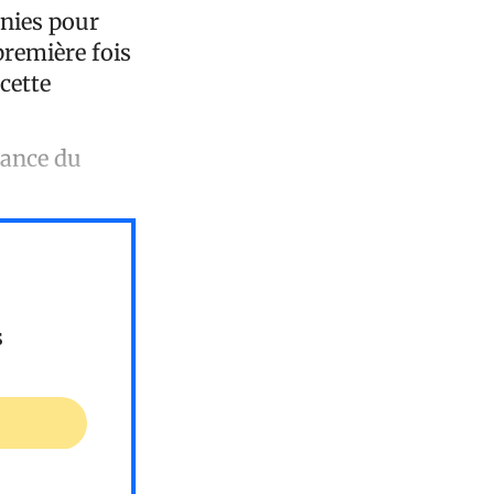
unies pour
 première fois
cette
nance du
s