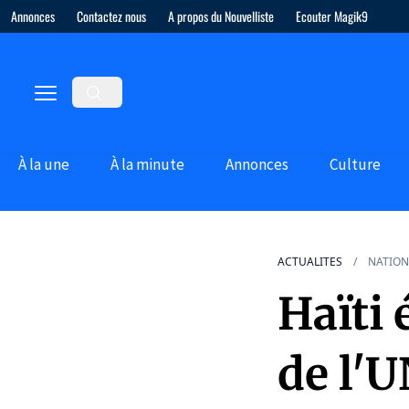
Annonces
Contactez nous
A propos du Nouvelliste
Ecouter Magik9
À la une
À la minute
Annonces
Culture
ACTUALITES
NATION
Haïti 
de l'