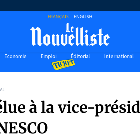
FRANÇAIS
ENGLISH
Economie
Emploi
Éditorial
International
AL
élue à la vice-prési
UNESCO