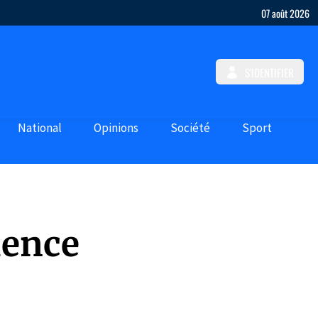
07 août 2026
S'IDENTIFIER
National
Opinions
Société
Sport
dence