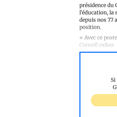
présidence du 
l’éducation, la 
depuis nos 77 
position.
« Avec ce post
Conseil ex&ea
Si
G