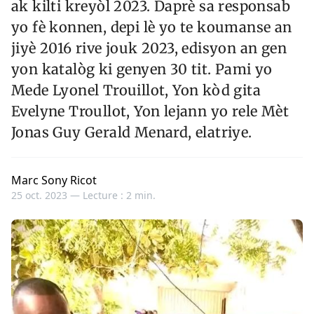
ak kilti kreyòl 2023. Daprè sa responsab
yo fè konnen, depi lè yo te koumanse an
jiyè 2016 rive jouk 2023, edisyon an gen
yon katalòg ki genyen 30 tit. Pami yo
Mede Lyonel Trouillot, Yon kòd gita
Evelyne Troullot, Yon lejann yo rele Mèt
Jonas Guy Gerald Menard, elatriye.
Marc Sony Ricot
25 oct. 2023 —
Lecture : 2 min.