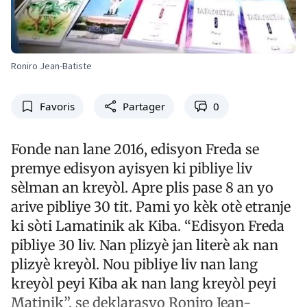
Roniro Jean-Batiste
Favoris
Partager
0
Fonde nan lane 2016, edisyon Freda se
premye edisyon ayisyen ki pibliye liv
sèlman an kreyòl. Apre plis pase 8 an yo
arive pibliye 30 tit. Pami yo kèk otè etranje
ki sòti Lamatinik ak Kiba. “Edisyon Freda
pibliye 30 liv. Nan plizyè jan literè ak nan
plizyè kreyòl. Nou pibliye liv nan lang
kreyòl peyi Kiba ak nan lang kreyòl peyi
Matinik”, se deklarasyo Roniro Jean-