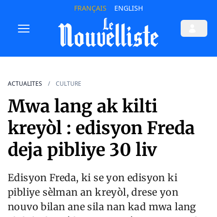
FRANÇAIS
ENGLISH
ACTUALITES
CULTURE
Mwa lang ak kilti
kreyòl : edisyon Freda
deja pibliye 30 liv
Edisyon Freda, ki se yon edisyon ki
pibliye sèlman an kreyòl, drese yon
nouvo bilan ane sila nan kad mwa lang