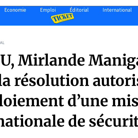
Economie
Emploi
Éditorial
International
AL
NU, Mirlande Manig
la résolution autor
ploiement d’une mi
ationale de sécuri