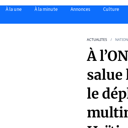
À la une
À la minute
Annonces
Culture
ACTUALITES
NATION
À l’O
salue 
le dé
multin