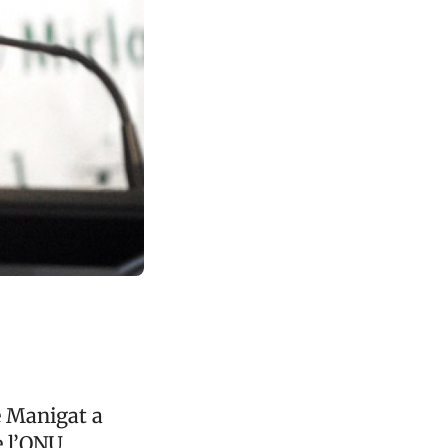
e Manigat a
e l’ONU.