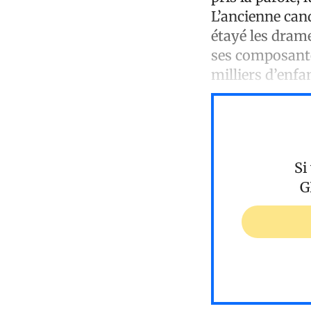
L’ancienne cand
étayé les drame
ses composante
milliers d’enfa
Si
G