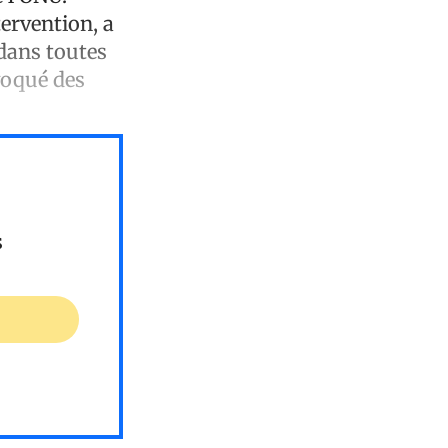
tervention, a
 dans toutes
voqué des
s