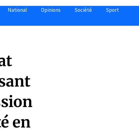
National
Opinions
Société
Sport
at
isant
ssion
té en