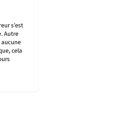
reur s’est
e. Autre
 à aucune
que, cela
ours