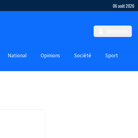
06 août 2026
S'IDENTIFIER
National
Opinions
Société
Sport