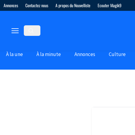
Annonces
Contactez nous
A propos du Nouvelliste
Ecouter Magik9
À la une
À la minute
Annonces
Culture