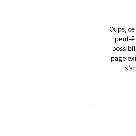
Oups, ce 
peut-êt
possibil
page exi
s’a