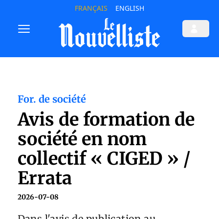
FRANÇAIS
ENGLISH
For. de société
Avis de formation de
société en nom
collectif « CIGED » /
Errata
2026-07-08
Dans l'avis de publication au