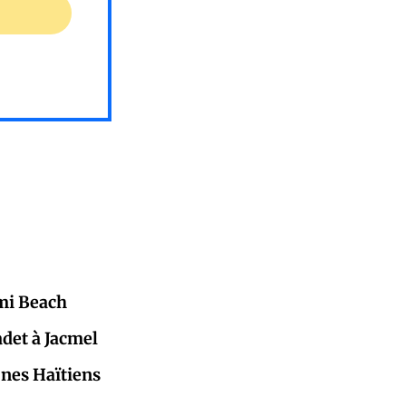
mi Beach
adet à Jacmel
eunes Haïtiens