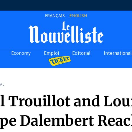
FRANÇAIS
ENGLISH
Economy
Emploi
Editorial
International
AL
l Trouillot and Lou
ppe Dalembert Reac