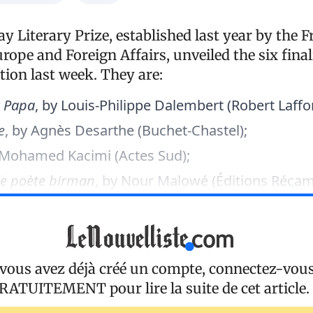
y Literary Prize, established last year by the 
rope and Foreign Affairs, unveiled the six final
ition last week. They are:
t Papa
, by Louis-Philippe Dalembert (Robert Laffon
e
, by Agnès Desarthe (Buchet-Chastel);
 Mohamed Kacimi (Actes Sud);
 le poète birman
, by Nour Malowé (Éditions Réca
 vous avez déjà créé un compte, connectez-vou
RATUITEMENT
pour lire la suite de cet article.