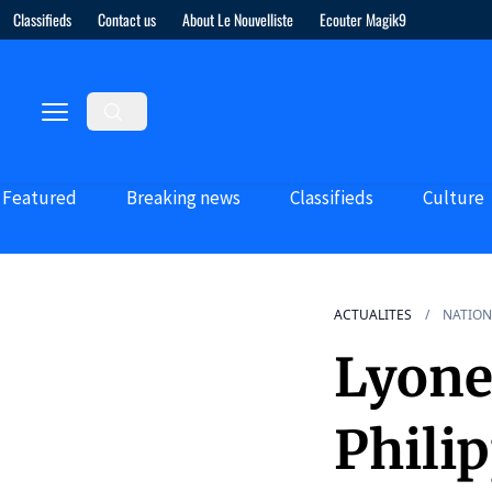
Classifieds
Contact us
About Le Nouvelliste
Ecouter Magik9
Featured
Breaking news
Classifieds
Culture
ACTUALITES
NATION
Lyone
Phili