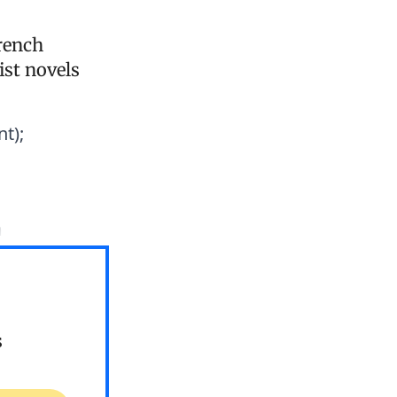
French
ist novels
t);
m
s