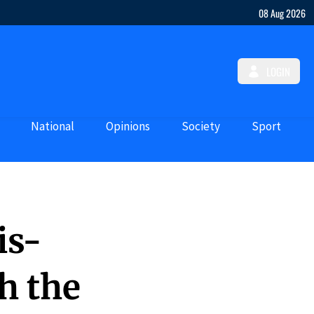
08 Aug 2026
LOGIN
National
Opinions
Society
Sport
is-
h the