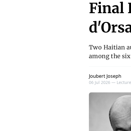
Final
d'Orsa
Two Haitian au
among the six 
Joubert Joseph
06 Jul 2026 —
Lecture