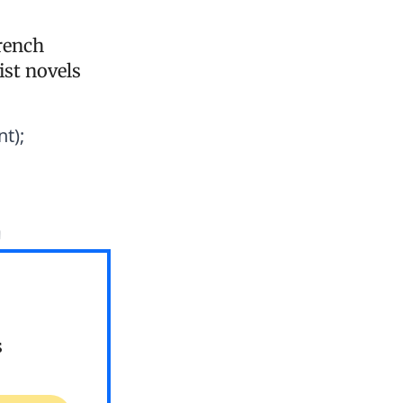
French
ist novels
t);
m
s