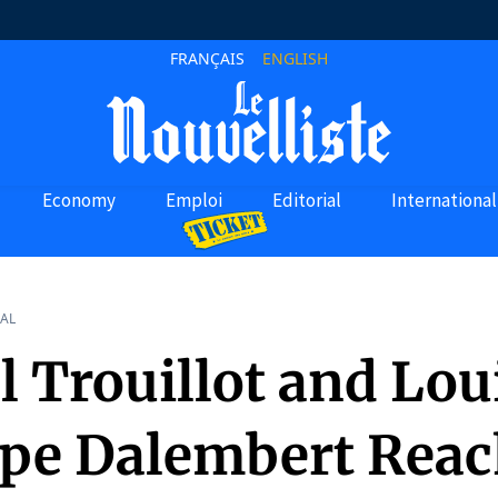
FRANÇAIS
ENGLISH
Economy
Emploi
Editorial
International
AL
l Trouillot and Lou
ppe Dalembert Reac