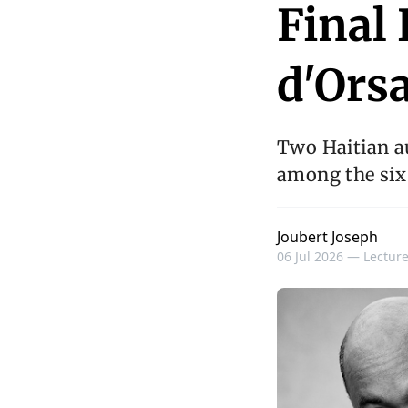
Final
d'Orsa
Two Haitian au
among the six 
Joubert Joseph
06 Jul 2026 —
Lecture