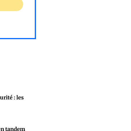
rité : les
 en tandem