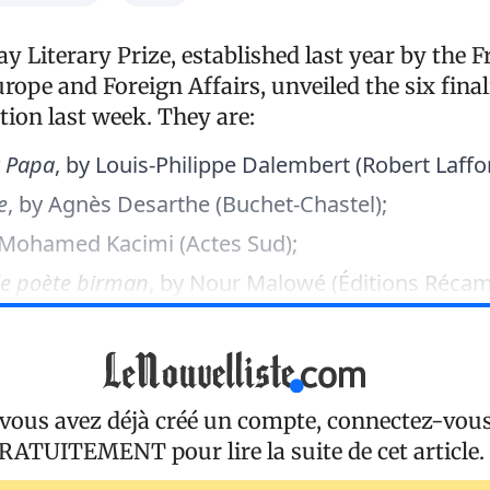
y Literary Prize, established last year by the 
rope and Foreign Affairs, unveiled the six final
ition last week. They are:
t Papa
, by Louis-Philippe Dalembert (Robert Laffon
e
, by Agnès Desarthe (Buchet-Chastel);
 Mohamed Kacimi (Actes Sud);
 le poète birman
, by Nour Malowé (Éditions Réca
 vous avez déjà créé un compte, connectez-vou
RATUITEMENT
pour lire la suite de cet article.