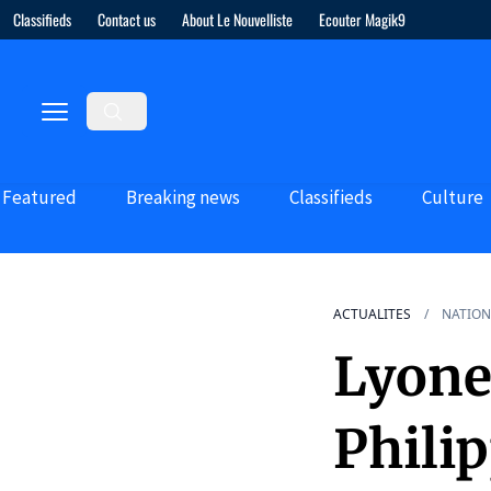
Classifieds
Contact us
About Le Nouvelliste
Ecouter Magik9
Featured
Breaking news
Classifieds
Culture
ACTUALITES
NATION
Lyone
Phili