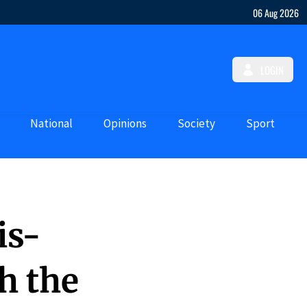
06 Aug 2026
LOGIN
National
Opinions
Society
Sport
is-
h the