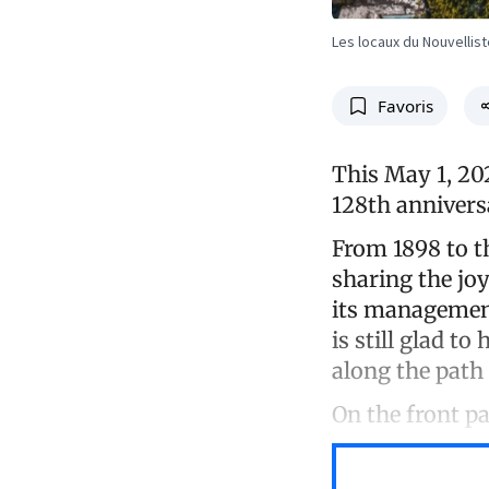
Les locaux du Nouvellist
Favoris
This May 1, 20
128th annivers
From 1898 to t
sharing the joy 
its management
is still glad t
along the path 
On the front pa