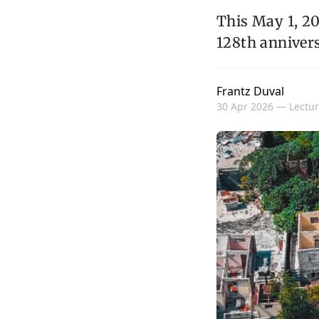
This May 1, 20
128th annivers
Frantz Duval
30 Apr 2026 —
Lectur