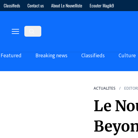
Classifieds
Contact us
About Le Nouvelliste
Ecouter Magik9
Featured
Breaking news
Classifieds
Culture
ACTUALITES
EDITOR
Le Nou
Beyon