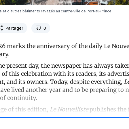
e et d’autres bâtiments ravagés au centre-ville de Port-au-Prince
Partager
0
26 marks the anniversary of the daily Le Nouve
ary.
he present day, the newspaper has always taken
of this celebration with its readers, its advertise
, and its owners. Today, despite everything,
L
o have lived another year and to be preparing to
of continuity.
ge of this edition,
Le Nouvelliste
publishes the 