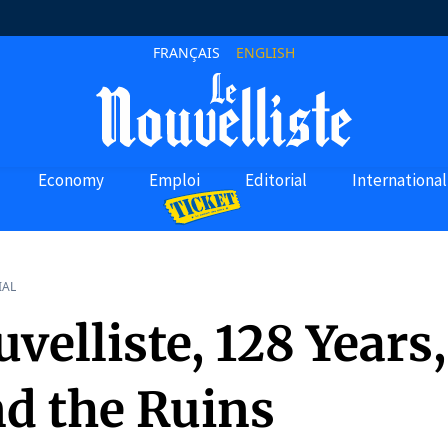
FRANÇAIS
ENGLISH
Economy
Emploi
Editorial
International
IAL
velliste, 128 Years,
d the Ruins