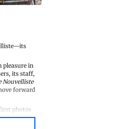
lliste—its
 pleasure in
rs, its staff,
e Nouvelliste
 move forward
first photos