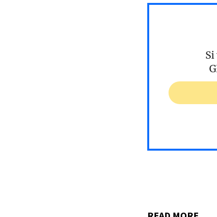
Si
G
READ MORE