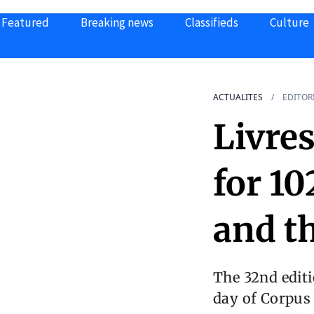
Featured
Breaking news
Classifieds
Culture
ACTUALITES
EDITOR
Livres
for 1
and t
The 32nd editi
day of Corpus C