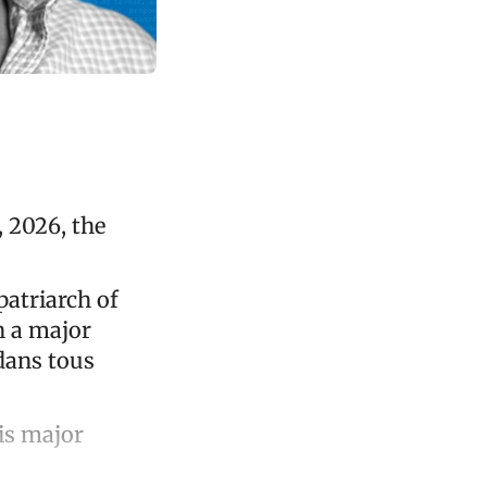
, 2026, the
patriarch of
n a major
dans tous
his major