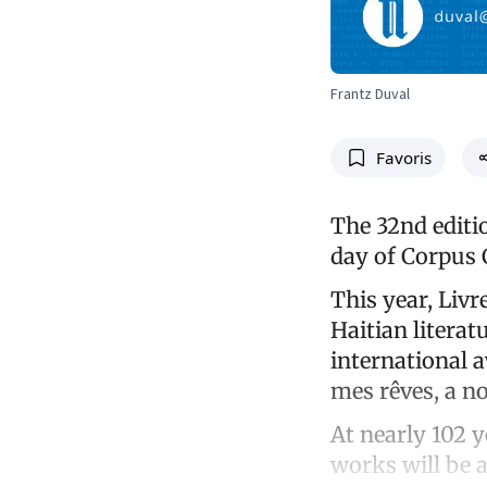
Frantz Duval
Favoris
The 32nd editio
day of Corpus C
This year, Livr
Haitian literat
international 
mes rêves, a no
At nearly 102 y
works will be a