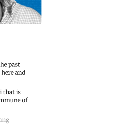
the past
g here and
i that is
commune of
Gang