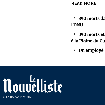
READ MORE
390 morts da
l’ONU
390 morts et
à la Plaine du C
Un employé d
© Le Nouvelliste 2026