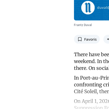
Frantz Duval
Favoris
There have been
weekend. In the
there. On soci
In Port-au-Princ
confronting cr
Cité Soleil, th
On April 1, 20
Suppression Fo