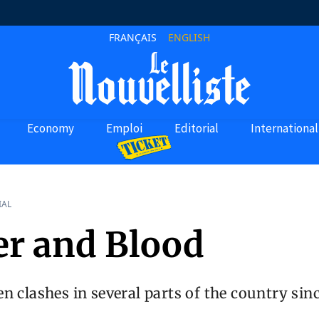
FRANÇAIS
ENGLISH
Economy
Emploi
Editorial
International
IAL
r and Blood
n clashes in several parts of the country sinc