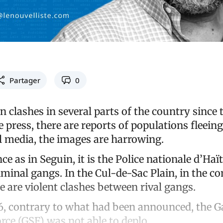
Partager
0
 clashes in several parts of the country since 
 press, there are reports of populations fleein
al media, the images are harrowing.
e as in Seguin, it is the Police nationale d’Haït
iminal gangs. In the Cul-de-Sac Plain, in the 
ere are violent clashes between rival gangs.
26, contrary to what had been announced, the 
rce (GSF) was not able to deplo