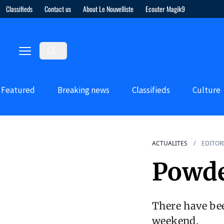
Classifieds
Contact us
About Le Nouvelliste
Ecouter Magik9
Featured
Breaking news
Classifieds
Culture
ACTUALITES
EDITOR
Powde
There have bee
weekend.