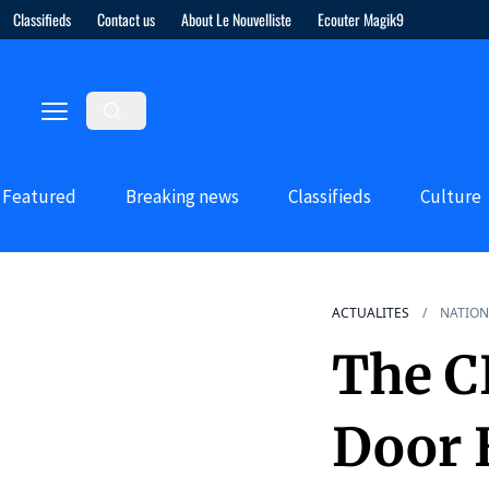
Classifieds
Contact us
About Le Nouvelliste
Ecouter Magik9
Featured
Breaking news
Classifieds
Culture
ACTUALITES
NATION
The C
Door 