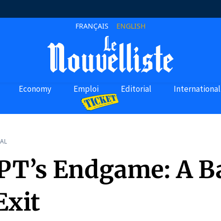
FRANÇAIS
ENGLISH
Economy
Emploi
Editorial
International
AL
PT’s Endgame: A B
Exit