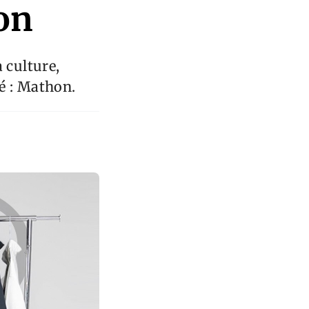
on
 culture,
hé : Mathon.