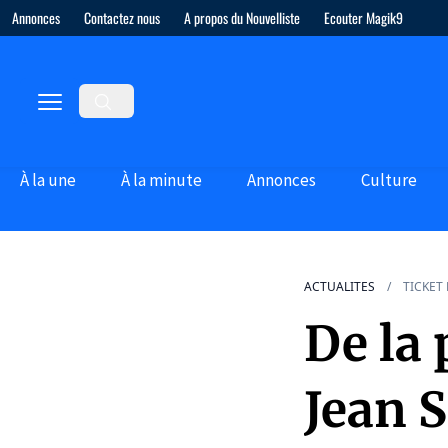
Annonces
Contactez nous
A propos du Nouvelliste
Ecouter Magik9
À la une
À la minute
Annonces
Culture
ACTUALITES
TICKET
De la 
Jean 