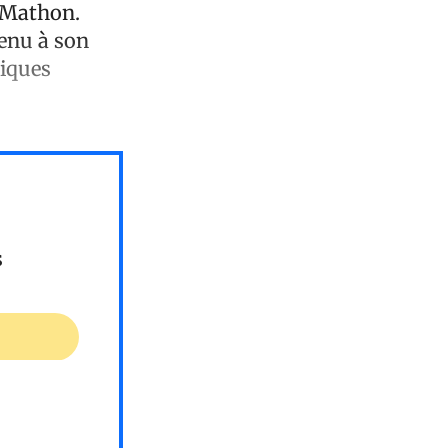
: Mathon.
enu à son
tiques
s