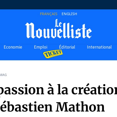
FRANÇAIS
ENGLISH
Economie
Emploi
Éditorial
International
 MAG
passion à la créatio
Sébastien Mathon