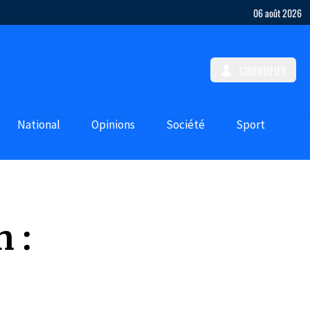
06 août 2026
S'IDENTIFIER
National
Opinions
Société
Sport
n :