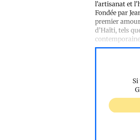
l’artisanat et 
Fondée par Jea
premier amour, 
d’Haïti, tels qu
contemporaines 
Si
G