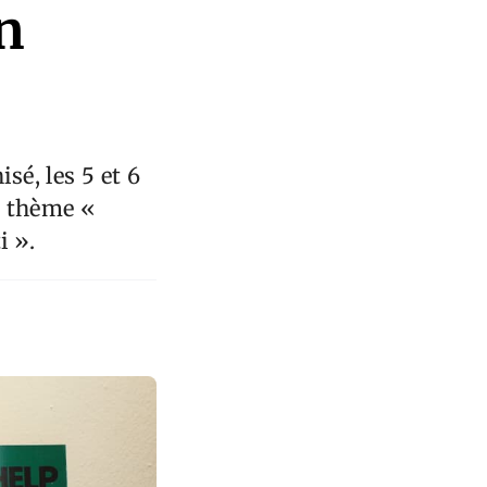
en
é, les 5 et 6
u thème «
i ».