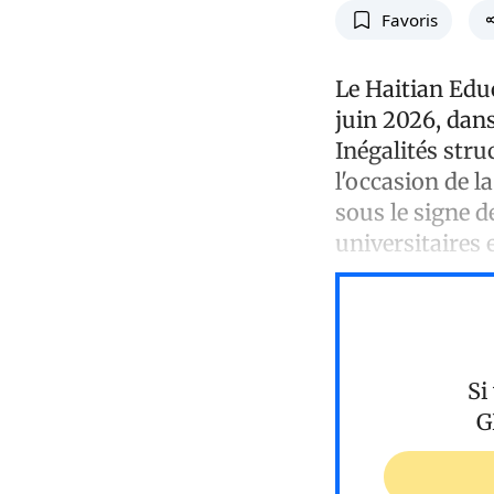
Favoris
Le Haitian Edu
juin 2026, dan
Inégalités stru
l'occasion de l
sous le signe d
universitaires
Si
G