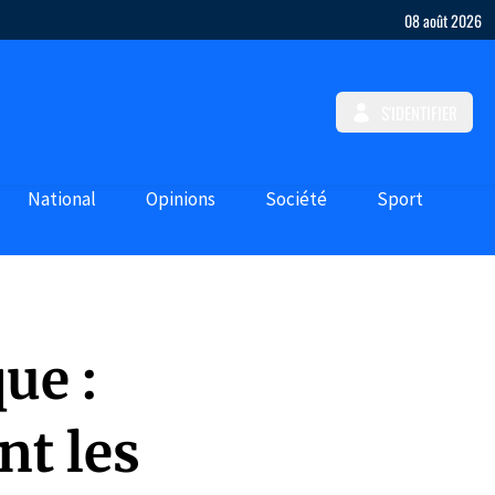
08 août 2026
S'IDENTIFIER
National
Opinions
Société
Sport
que :
nt les