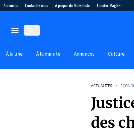
Annonces
Contactez nous
A propos du Nouvelliste
Ecouter Magik9
À la une
À la minute
Annonces
Culture
ACTUALITES
ECONO
Justic
des ch