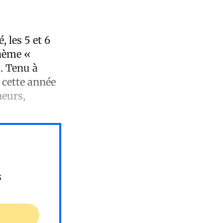
 les 5 et 6
thème «
». Tenu à
 cette année
heurs,
s