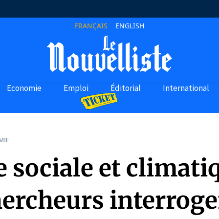
FRANÇAIS
ENGLISH
Economie
Emploi
Éditorial
International
MIE
e sociale et climati
ercheurs interroge