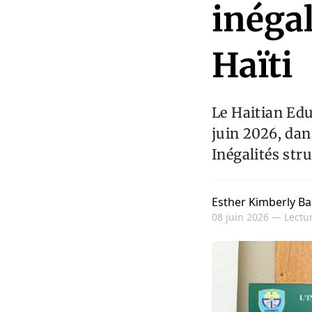
inégal
Haïti
Le Haitian Edu
juin 2026, da
Inégalités stru
Esther Kimberly Ba
08 juin 2026 —
Lectur